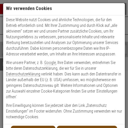
Warenkorb schließen
Suche öffnen
Warenko
Wir verwenden Cookies
Diese Website nutzt Cookies und ähnliche Technologien, die für den
+49 (0)821 899 493-0
Mo. - Do.: 8:00 - 16:30 | Fr.: 8:00 - 14:00 Uhr
0 ARTIKEL IM WARENKORB
Betrieb erforderlich sind. Mit Ihrer Zustimmung und durch Klick auf „alle
Kontaktservice nutzen
aktivieren“ setzen wir und unsere Partner zusätzliche Cookies, um Ihr
Ihr Warenkorb ist momentan leer.
Ergebnisse (
)
Nutzungserlebnis zu verbessern, personalisierte Inhalte und relevante
Fertig
Werbung bereitzustellen und Analysen zur Optimierung unserer Services
Shop
durchzuführen. Dabei können personenbezogene Daten wie Ihre IP-
durchsuchen
Adresse verarbeitet werden, um Inhalte an Ihre Interessen anzupassen.
Bitte
Es
Wie unsere Partner, z. B.
Google
, Ihre Daten verwenden, entnehmen Sie
geben
wurde
Details
Beratung
bitte deren Datenschutzerklärung, die wir für Sie in unserer
Sie
noch
Datenschutzerklärung
verlinkt haben. Dies kann auch den Datentransfer in
mindestens
Kategorien
Länder außerhalb der EU (z. B. USA) umfassen, wo möglicherweise ein
3
Suche
Satel BRACKET E-1 GY
geringeres Datenschutzniveau gilt. Weitere Informationen und Optionen
Zeichen
gestartet
Hauptteil f. Einsätze E2A/E2B
zur Auswahl einzelner Cookie-Kategorien finden Sie unter
'Einstellungen
ein,
öffnen'
.
um
die
Produktmerkmale
Ihre Einwilligung können Sie jederzeit über den Link „Datenschutz
Suche
Einstellungen“ im Footer widerrufen. Ohne Zustimmung verwenden wir nur
zu
notwendige Cookies.
Datenblatt drucken
starten.