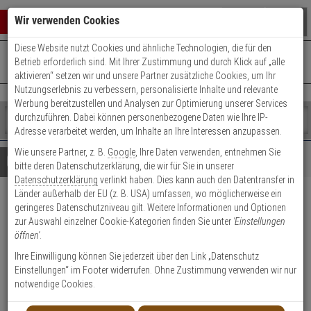
Warenkorb schließen
Suche öffnen
Warenko
Wir verwenden Cookies
Diese Website nutzt Cookies und ähnliche Technologien, die für den
+49 (0)821 899 493-0
Mo. - Do.: 8:00 - 16:30 | Fr.: 8:00 - 14:00 Uhr
0 ARTIKEL IM WARENKORB
Betrieb erforderlich sind. Mit Ihrer Zustimmung und durch Klick auf „alle
Kontaktservice nutzen
aktivieren“ setzen wir und unsere Partner zusätzliche Cookies, um Ihr
Ihr Warenkorb ist momentan leer.
Ergebnisse (
)
Nutzungserlebnis zu verbessern, personalisierte Inhalte und relevante
Fertig
Werbung bereitzustellen und Analysen zur Optimierung unserer Services
Shop
durchzuführen. Dabei können personenbezogene Daten wie Ihre IP-
durchsuchen
Adresse verarbeitet werden, um Inhalte an Ihre Interessen anzupassen.
Bitte
Es
Wie unsere Partner, z. B.
Google
, Ihre Daten verwenden, entnehmen Sie
geben
wurde
Details
Beratung
bitte deren Datenschutzerklärung, die wir für Sie in unserer
Sie
noch
Datenschutzerklärung
verlinkt haben. Dies kann auch den Datentransfer in
mindestens
Kategorien
Länder außerhalb der EU (z. B. USA) umfassen, wo möglicherweise ein
3
Suche
10er Set Abus FAS 101 S
geringeres Datenschutzniveau gilt. Weitere Informationen und Optionen
Zeichen
gestartet
zur Auswahl einzelner Cookie-Kategorien finden Sie unter
'Einstellungen
ein,
silber Fensterschloss
öffnen'
.
um
die
Ihre Einwilligung können Sie jederzeit über den Link „Datenschutz
Produktmerkmale
Suche
Einstellungen“ im Footer widerrufen. Ohne Zustimmung verwenden wir nur
zu
notwendige Cookies.
starten.