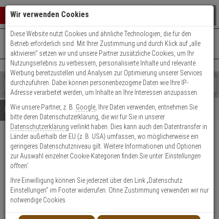
Warenkorb schließen
Suche öffnen
Warenko
Wir verwenden Cookies
Diese Website nutzt Cookies und ähnliche Technologien, die für den
+49 (0)821 899 493-0
Mo. - Do.: 8:00 - 16:30 | Fr.: 8:00 - 14:00 Uhr
0 ARTIKEL IM WARENKORB
Betrieb erforderlich sind. Mit Ihrer Zustimmung und durch Klick auf „alle
Kontaktservice nutzen
aktivieren“ setzen wir und unsere Partner zusätzliche Cookies, um Ihr
Ihr Warenkorb ist momentan leer.
Ergebnisse (
)
Nutzungserlebnis zu verbessern, personalisierte Inhalte und relevante
Fertig
Werbung bereitzustellen und Analysen zur Optimierung unserer Services
Shop
durchzuführen. Dabei können personenbezogene Daten wie Ihre IP-
durchsuchen
Adresse verarbeitet werden, um Inhalte an Ihre Interessen anzupassen.
Bitte
Es
Wie unsere Partner, z. B.
Google
, Ihre Daten verwenden, entnehmen Sie
geben
wurde
Details
Beratung
bitte deren Datenschutzerklärung, die wir für Sie in unserer
Sie
noch
Datenschutzerklärung
verlinkt haben. Dies kann auch den Datentransfer in
mindestens
Kategorien
Länder außerhalb der EU (z. B. USA) umfassen, wo möglicherweise ein
3
Suche
1x VIVOTEK IB9391-EHTV-v2
geringeres Datenschutzniveau gilt. Weitere Informationen und Optionen
Zeichen
gestartet
IP-Kamera + Aufkleber
zur Auswahl einzelner Cookie-Kategorien finden Sie unter
'Einstellungen
ein,
öffnen'
.
um
die
Produktmerkmale
Ihre Einwilligung können Sie jederzeit über den Link „Datenschutz
Suche
Einstellungen“ im Footer widerrufen. Ohne Zustimmung verwenden wir nur
zu
notwendige Cookies.
starten.