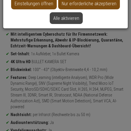
Einstellungen öffnen
Nur erforderliche akzeptieren
Alle aktivieren
Datenblatt drucken
Produktinformationen
Mit intelligentem Cyberschutz für Ihr Firmennetzwerk:
Mehrstufige Erkennung, Abwehr & IP-Blockierung, Quarantäne,
Echtzeit-Warnungen & Dashboard-Übersicht!
Set-Inhalt:
1x Aufkleber, 1x Bullet Kamera
4K Ultra HD
BULLET KAMERA SET
Blickwinkel:
100° - 43° (Objektiv-Brennweite 4,4 - 10,2 mm)
Features:
Deep Learning (intelligente Analysen), WDR Pro (Wide
Dynamic Range), SNV (Supreme Night Visibility), Trend Micro IoT
Security, MicroSD/SDHC/SDXC Card Slot, H.265, H.264, MJPEG, Smart
Stream III, 3DNR, Smart IR, Stratocast, NDAA (National Defense
Authorization Act), SMD (Smart Motion Detection), Smart VCA, AI-
powered
Nachtsicht:
per Infrarot (Reichweite bis zu 50 m)
Audiounterstützung:
Ja
Vandalismusschutz:
Ja