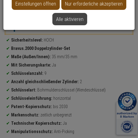
Einstellungen öffnen
Nur erforderliche akzeptieren
Datenblatt drucken
Alle aktivieren
Weitere Varianten...
Produktinformationen
Sicherheitslevel:
HOCH
Bravus.2000 Doppelzylinder-Set
Maße (Außen/Innen):
35 mm/35 mm
Mit Sicherungskarte:
Ja
Schlüsselanzahl:
9
Anzahl gleichschließender Zylinder:
2
Schlüsselart:
Bohrmuldenschlüssel (Wendeschlüssel)
Schlüsseleinführung:
horizontal
Patent-Kopierschutz:
bis 2030
Markenschutz:
zeitlich unbegrenzt
Technischer Kopierschutz:
Ja
Manipulationsschutz:
Anti-Picking