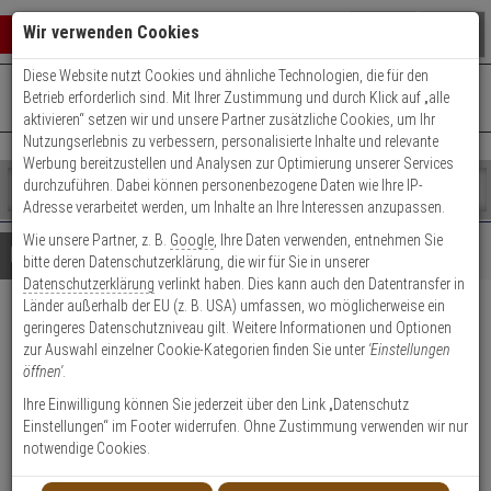
Warenkorb schließen
Suche öffnen
Warenko
Wir verwenden Cookies
Diese Website nutzt Cookies und ähnliche Technologien, die für den
+49 (0)821 899 493-0
Mo. - Do.: 8:00 - 16:30 | Fr.: 8:00 - 14:00 Uhr
0 ARTIKEL IM WARENKORB
Betrieb erforderlich sind. Mit Ihrer Zustimmung und durch Klick auf „alle
Kontaktservice nutzen
aktivieren“ setzen wir und unsere Partner zusätzliche Cookies, um Ihr
Ihr Warenkorb ist momentan leer.
Ergebnisse (
)
Nutzungserlebnis zu verbessern, personalisierte Inhalte und relevante
Fertig
Werbung bereitzustellen und Analysen zur Optimierung unserer Services
Shop
durchzuführen. Dabei können personenbezogene Daten wie Ihre IP-
durchsuchen
Adresse verarbeitet werden, um Inhalte an Ihre Interessen anzupassen.
Bitte
Es
Wie unsere Partner, z. B.
Google
, Ihre Daten verwenden, entnehmen Sie
geben
wurde
Details
Beratung
bitte deren Datenschutzerklärung, die wir für Sie in unserer
Sie
noch
Datenschutzerklärung
verlinkt haben. Dies kann auch den Datentransfer in
mindestens
Kategorien
Länder außerhalb der EU (z. B. USA) umfassen, wo möglicherweise ein
3
Suche
2er Abus Bravus 2000
geringeres Datenschutzniveau gilt. Weitere Informationen und Optionen
Zeichen
gestartet
zur Auswahl einzelner Cookie-Kategorien finden Sie unter
'Einstellungen
ein,
Doppelzylinder 35/35 9 Schl.
öffnen'
.
um
die
Ihre Einwilligung können Sie jederzeit über den Link „Datenschutz
Produktmerkmale
Suche
Einstellungen“ im Footer widerrufen. Ohne Zustimmung verwenden wir nur
zu
notwendige Cookies.
starten.
Zylinder messen