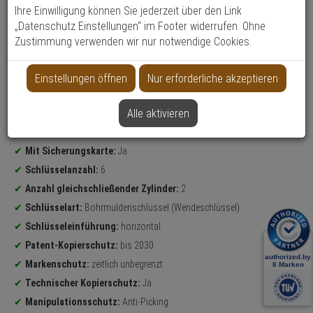
Ihre Einwilligung können Sie jederzeit über den Link
„Datenschutz Einstellungen“ im Footer widerrufen. Ohne
Datenblatt drucken
Zustimmung verwenden wir nur notwendige Cookies.
Weitere Varianten...
Einstellungen öffnen
Nur erforderliche akzeptieren
Produktinformationen
Sicherheitslevel:
HOCH
Alle aktivieren
Bravus.2000 Doppelzylinder-Set
Maße (Außen/Innen):
35 mm/40 mm
Mit Sicherungskarte:
Ja
Schlüsselanzahl:
6
Anzahl gleichschließender Zylinder:
2
Schlüsselart:
Bohrmuldenschlüssel (Wendeschlüssel)
Schlüsseleinführung:
horizontal
Patent-Kopierschutz:
bis 2030
Markenschutz:
zeitlich unbegrenzt
Technischer Kopierschutz:
Ja
Manipulationsschutz:
Anti-Picking