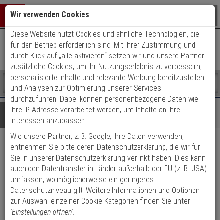
Warenkorb schließen
Suche öffnen
Warenko
Wir verwenden Cookies
Diese Website nutzt Cookies und ähnliche Technologien, die
+49 (0)821 899 493-0
Mo. - Do.: 8:00 - 16:30 | Fr.: 8:00 - 14:00 Uhr
0 ARTIKEL IM WARENKORB
für den Betrieb erforderlich sind. Mit Ihrer Zustimmung und
Kontaktservice nutzen
durch Klick auf „alle aktivieren“ setzen wir und unsere Partner
Ihr Warenkorb ist momentan leer.
Ergebnisse (
)
zusätzliche Cookies, um Ihr Nutzungserlebnis zu verbessern,
Fertig
personalisierte Inhalte und relevante Werbung bereitzustellen
Shop
durchsuchen
und Analysen zur Optimierung unserer Services
Bitte
Es
durchzuführen. Dabei können personenbezogene Daten wie
geben
wurde
Ihre IP-Adresse verarbeitet werden, um Inhalte an Ihre
Details
Beratung
Sie
noch
Interessen anzupassen.
mindestens
Kategorien
Wie unsere Partner, z. B.
Google
, Ihre Daten verwenden,
3
Suche
2er Abus Bravus 2000
Zeichen
gestartet
entnehmen Sie bitte deren Datenschutzerklärung, die wir für
ein,
Sie in unserer
Datenschutzerklärung
verlinkt haben. Dies kann
Doppelzylinder 35/40 6 Schl.
um
auch den Datentransfer in Länder außerhalb der EU (z. B. USA)
die
umfassen, wo möglicherweise ein geringeres
Suche
Produktmerkmale
Datenschutzniveau gilt. Weitere Informationen und Optionen
zu
zur Auswahl einzelner Cookie-Kategorien finden Sie unter
starten.
'Einstellungen öffnen'
.
Zylinder messen