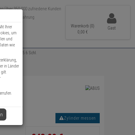
Über 350.000 zufriedene Kunden
r 15 Jahre Erfahrung
ler Versand
Warenkorb (0)
it Ihrer
Gast
0,
00
€
ookies, um
llen und
Daten wie
zylinder 35/45 6 Schl.
zerklärung,
er in Länder
gilt.
r
errufen.
en
Zylinder messen
Informationen