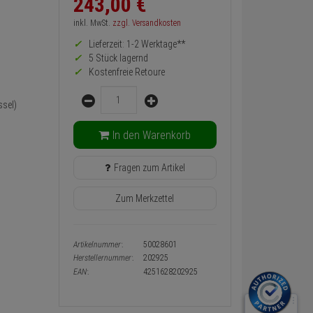
243,
00
€
zurück
Preis,
inkl. MwSt.
zzgl. Versandkosten
Verfügbakeit
Lieferzeit: 1-2 Werktage**
und
Warenkorb-
5 Stück lagernd
oder
Kostenfreie Retoure
Konfigurieren-
Menge
Button
sel)
In den Warenkorb
Fragen zum Artikel
Zum Merkzettel
Artikelnummer:
50028601
Herstellernummer:
202925
EAN:
4251628202925