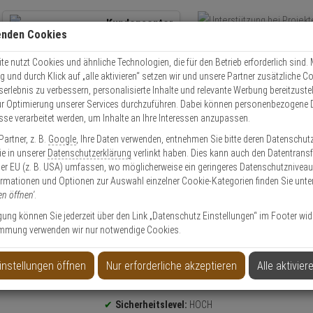
Kundencenter
enden Cookies
Übe
+49 (0)821 899 493-0
Schnel
Kontaktservice
nutzen
e nutzt Cookies und ähnliche Technologien, die für den Betrieb erforderlich sind. M
und durch Klick auf „alle aktivieren“ setzen wir und unsere Partner zusätzliche C
Mo. - Do.: 8:00 - 16:30 Fr. 8:00 - 14:00 Uhr
serlebnis zu verbessern, personalisierte Inhalte und relevante Werbung bereitzuste
r Optimierung unserer Services durchzuführen. Dabei können personenbezogene 
esse verarbeitet werden, um Inhalte an Ihre Interessen anzupassen.
olle
Schließzylinder
Schließzylinder Set
2er Abus Bravus 2000 Doppel
artner, z. B.
Google
, Ihre Daten verwenden, entnehmen Sie bitte deren Datenschut
Sie in unserer
Datenschutzerklärung
verlinkt haben. Dies kann auch den Datentransf
er EU (z. B. USA) umfassen, wo möglicherweise ein geringeres Datenschutzniveau 
ormationen und Optionen zur Auswahl einzelner Cookie-Kategorien finden Sie unte
en öffnen'
.
inder 35/45 6 Schl.
ligung können Sie jederzeit über den Link „Datenschutz Einstellungen“ im Footer wid
mmung verwenden wir nur notwendige Cookies.
instellungen öffnen
Nur erforderliche akzeptieren
Alle aktivier
Produktinformationen
Sicherheitslevel:
HOCH