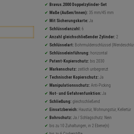
Bravus.2000 Doppelzylinder-Set
Maße (Außen/Innen):
35 mm/45 mm
Mit Sicherungskarte:
Ja
Schlüsselanzahl:
6
Anzahl gleichschließender Zylinder:
2
Schlüsselart:
Bohrmuldenschlüssel (Wendeschlüs
Schlüsseleinführung:
horizontal
Patent-Kopierschutz:
bis 2030
Markenschutz:
zeitlich unbegrenzt
Technischer Kopierschutz:
Ja
Manipulationsschutz:
Anti-Picking
Not- und Gefahrenfunktion:
Ja
Schließung:
gleichschließend
Einsatzbereich:
Haustür, Wohnungstür, Kellertür
Bohrschutz:
Ja / Schlagschutz: Nein
bis zu 10 Zuhaltungen, in 2 Ebene(n)
bis zu 6 Codierstifte