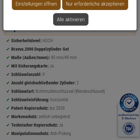
Einstellungen öffnen
Nur erforderliche akzeptieren
Datenblatt drucken
Alle aktivieren
Weitere Varianten...
Produktinformationen
Sicherheitslevel:
HOCH
Bravus.2000 Doppelzylinder-Set
Maße (Außen/Innen):
40 mm/40 mm
Mit Sicherungskarte:
Ja
Schlüsselanzahl:
9
Anzahl gleichschließender Zylinder:
2
Schlüsselart:
Bohrmuldenschlüssel (Wendeschlüssel)
Schlüsseleinführung:
horizontal
Patent-Kopierschutz:
bis 2030
Markenschutz:
zeitlich unbegrenzt
Technischer Kopierschutz:
Ja
Manipulationsschutz:
Anti-Picking