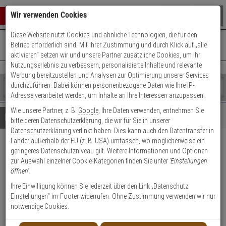
Warenkorb schließen
Suche öffnen
Warenko
Wir verwenden Cookies
Diese Website nutzt Cookies und ähnliche Technologien, die für den
+49 (0)821 899 493-0
Mo. - Do.: 8:00 - 16:30 | Fr.: 8:00 - 14:00 Uhr
0 ARTIKEL IM WARENKORB
Betrieb erforderlich sind. Mit Ihrer Zustimmung und durch Klick auf „alle
Kontaktservice nutzen
aktivieren“ setzen wir und unsere Partner zusätzliche Cookies, um Ihr
Ihr Warenkorb ist momentan leer.
Ergebnisse (
)
Nutzungserlebnis zu verbessern, personalisierte Inhalte und relevante
Fertig
Werbung bereitzustellen und Analysen zur Optimierung unserer Services
Shop
durchzuführen. Dabei können personenbezogene Daten wie Ihre IP-
durchsuchen
Adresse verarbeitet werden, um Inhalte an Ihre Interessen anzupassen.
Bitte
Es
Wie unsere Partner, z. B.
Google
, Ihre Daten verwenden, entnehmen Sie
geben
wurde
Details
Beratung
bitte deren Datenschutzerklärung, die wir für Sie in unserer
Sie
noch
Datenschutzerklärung
verlinkt haben. Dies kann auch den Datentransfer in
mindestens
Kategorien
Länder außerhalb der EU (z. B. USA) umfassen, wo möglicherweise ein
3
Suche
2er Abus Bravus 2000
geringeres Datenschutzniveau gilt. Weitere Informationen und Optionen
Zeichen
gestartet
zur Auswahl einzelner Cookie-Kategorien finden Sie unter
'Einstellungen
ein,
Doppelzylinder 40/40 9 Schl.
öffnen'
.
um
die
Ihre Einwilligung können Sie jederzeit über den Link „Datenschutz
Produktmerkmale
Suche
Einstellungen“ im Footer widerrufen. Ohne Zustimmung verwenden wir nur
zu
notwendige Cookies.
starten.
Zylinder messen