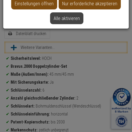
Einstellungen öffnen
Nur erforderliche akzeptieren
Zylinder messen
Alle aktivieren
Datenblatt drucken
Weitere Varianten...
Produktinformationen
Sicherheitslevel:
HOCH
Bravus.2000 Doppelzylinder-Set
Maße (Außen/Innen):
45 mm/45 mm
Mit Sicherungskarte:
Ja
Schlüsselanzahl:
6
Anzahl gleichschließender Zylinder:
2
Schlüsselart:
Bohrmuldenschlüssel (Wendeschlüssel)
Schlüsseleinführung:
horizontal
Patent-Kopierschutz:
bis 2030
Markenschutz:
zeitlich unbegrenzt