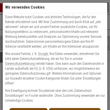
Warenkorb schließen
Suche öffnen
Warenko
Wir verwenden Cookies
Diese Website nutzt Cookies und ähnliche Technologien, die für den
+49 (0)821 899 493-0
Mo. - Do.: 8:00 - 16:30 | Fr.: 8:00 - 14:00 Uhr
0 ARTIKEL IM WARENKORB
Betrieb erforderlich sind. Mit Ihrer Zustimmung und durch Klick auf „alle
Kontaktservice nutzen
aktivieren“ setzen wir und unsere Partner zusätzliche Cookies, um Ihr
Ihr Warenkorb ist momentan leer.
Ergebnisse (
)
Nutzungserlebnis zu verbessern, personalisierte Inhalte und relevante
Fertig
Werbung bereitzustellen und Analysen zur Optimierung unserer Services
Shop
durchzuführen. Dabei können personenbezogene Daten wie Ihre IP-
durchsuchen
Adresse verarbeitet werden, um Inhalte an Ihre Interessen anzupassen.
Bitte
Es
Wie unsere Partner, z. B.
Google
, Ihre Daten verwenden, entnehmen Sie
geben
wurde
Details
Beratung
bitte deren Datenschutzerklärung, die wir für Sie in unserer
Sie
noch
Datenschutzerklärung
verlinkt haben. Dies kann auch den Datentransfer in
mindestens
Kategorien
Länder außerhalb der EU (z. B. USA) umfassen, wo möglicherweise ein
3
Suche
2er Abus Bravus 2000
geringeres Datenschutzniveau gilt. Weitere Informationen und Optionen
Zeichen
gestartet
zur Auswahl einzelner Cookie-Kategorien finden Sie unter
'Einstellungen
ein,
Doppelzylinder 45/45 6 Schl.
öffnen'
.
um
die
Ihre Einwilligung können Sie jederzeit über den Link „Datenschutz
1
Suche
Einstellungen“ im Footer widerrufen. Ohne Zustimmung verwenden wir nur
zu
notwendige Cookies.
starten.
Produktmerkmale