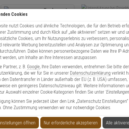
Kundencenter
enden Cookies
Übe
+49 (0)821 899 493-0
Schnel
ite nutzt Cookies und ähnliche Technologien, die für den Betrieb erfo
Kontaktservice
nutzen
Ihrer Zustimmung und durch Klick auf „alle aktivieren“ setzen wir und 
Mo. - Do.: 8:00 - 16:30 Fr. 8:00 - 14:00 Uhr
usätzliche Cookies, um Ihr Nutzungserlebnis zu verbessern, personalis
nd relevante Werbung bereitzustellen und Analysen zur Optimierung un
Video
Zutritt
Einbruch
Brand
durchzuführen. Dabei können personenbezogene Daten wie Ihre IP-Ad
et werden, um Inhalte an Ihre Interessen anzupassen.
anlage
2N Access Unit 13MHz NFC Ready IP Zutrittseinheit
 Partner, z. B.
Google
, Ihre Daten verwenden, entnehmen Sie bitte de
zerklärung, die wir für Sie in unserer
Datenschutzerklärung
verlinkt 
 den Datentransfer in Länder außerhalb der EU (z. B. USA) umfassen,
weise ein geringeres Datenschutzniveau gilt. Weitere Informationen u
zur Auswahl einzelner Cookie-Kategorien finden Sie unter
'Einstellungen
 IP Zutrittseinheit
lligung können Sie jederzeit über den Link „Datenschutz Einstellungen“
n. Ohne Zustimmung verwenden wir nur notwendige Cookies.
Produktinformationen
Modul, Kartenleser - Modell: 2N Access Unit
instellungen öffnen
Nur erforderliche akzeptieren
Alle aktivier
Einsatzgebiet:
Gewerbeobjekte, Haus, Wohnung