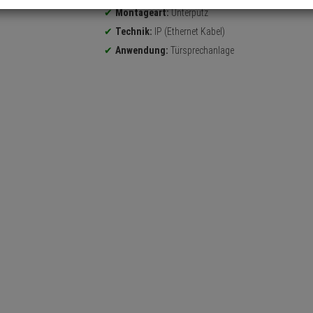
Montageart:
Unterputz
Technik:
IP (Ethernet Kabel)
Anwendung:
Türsprechanlage