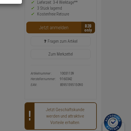
Preis,
Lieferzeit: 3-4 Werktage**
Verfügbakeit
3 Stück lagernd
und
Kostenfreie Retoure
Warenkorb-
oder
B2B
Konfigurieren-
Jetzt anmelden
Button
Fragen zum Artikel
Zum Merkzettel
Artikelnummer:
10031139
Herstellernummer:
9160342
EAN:
8595159515090
Jetzt Geschäftskunde
werden und attraktive
Vorteile erhalten.