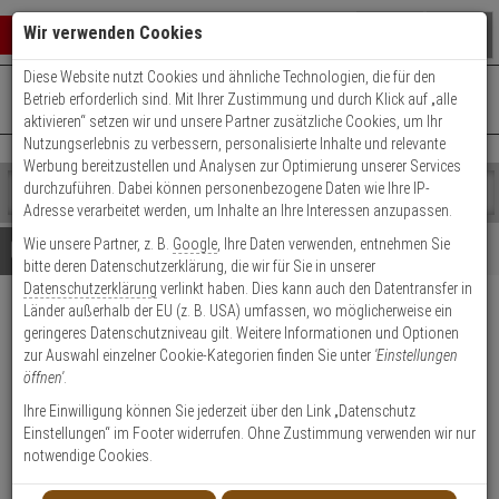
Warenkorb schließen
Suche öffnen
Warenko
Wir verwenden Cookies
Diese Website nutzt Cookies und ähnliche Technologien, die für den
+49 (0)821 899 493-0
Mo. - Do.: 8:00 - 16:30 | Fr.: 8:00 - 14:00 Uhr
0 ARTIKEL IM WARENKORB
Betrieb erforderlich sind. Mit Ihrer Zustimmung und durch Klick auf „alle
Kontaktservice nutzen
aktivieren“ setzen wir und unsere Partner zusätzliche Cookies, um Ihr
Ihr Warenkorb ist momentan leer.
Ergebnisse (
)
Nutzungserlebnis zu verbessern, personalisierte Inhalte und relevante
Fertig
Werbung bereitzustellen und Analysen zur Optimierung unserer Services
Shop
durchzuführen. Dabei können personenbezogene Daten wie Ihre IP-
durchsuchen
Adresse verarbeitet werden, um Inhalte an Ihre Interessen anzupassen.
Bitte
Es
Wie unsere Partner, z. B.
Google
, Ihre Daten verwenden, entnehmen Sie
geben
wurde
Details
Beratung
bitte deren Datenschutzerklärung, die wir für Sie in unserer
Sie
noch
Datenschutzerklärung
verlinkt haben. Dies kann auch den Datentransfer in
mindestens
Kategorien
Länder außerhalb der EU (z. B. USA) umfassen, wo möglicherweise ein
3
Suche
2N Access Unit 2.0 RFID IP
geringeres Datenschutzniveau gilt. Weitere Informationen und Optionen
Zeichen
gestartet
Zutrittseinheit
zur Auswahl einzelner Cookie-Kategorien finden Sie unter
'Einstellungen
ein,
öffnen'
.
um
die
Produktmerkmale
Ihre Einwilligung können Sie jederzeit über den Link „Datenschutz
Suche
Einstellungen“ im Footer widerrufen. Ohne Zustimmung verwenden wir nur
zu
notwendige Cookies.
Datenblatt drucken
starten.