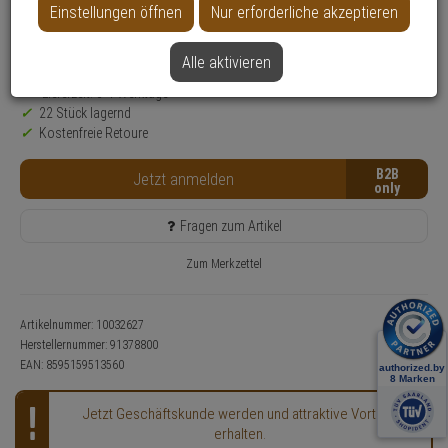
Montageart:
Unterputz
Einstellungen öffnen
Nur erforderliche akzeptieren
Anwendung:
Türsprechanlage
Alle aktivieren
Nur für Gewerbekunden
Lieferzeit: 3-4 Werktage**
22 Stück lagernd
Kostenfreie Retoure
B2B
Jetzt anmelden
Fragen zum Artikel
Zum Merkzettel
Artikelnummer: 10032627
Herstellernummer:
91378800
EAN:
8595159513560
Jetzt Geschäftskunde werden und attraktive Vorteile
erhalten.