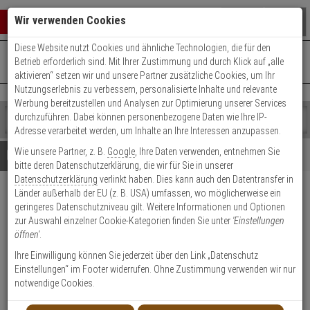
Warenkorb schließen
Suche öffnen
Warenko
Wir verwenden Cookies
Diese Website nutzt Cookies und ähnliche Technologien, die für den
+49 (0)821 899 493-0
Mo. - Do.: 8:00 - 16:30 | Fr.: 8:00 - 14:00 Uhr
0 ARTIKEL IM WARENKORB
Betrieb erforderlich sind. Mit Ihrer Zustimmung und durch Klick auf „alle
Kontaktservice nutzen
aktivieren“ setzen wir und unsere Partner zusätzliche Cookies, um Ihr
Ihr Warenkorb ist momentan leer.
Ergebnisse (
)
Nutzungserlebnis zu verbessern, personalisierte Inhalte und relevante
Fertig
Werbung bereitzustellen und Analysen zur Optimierung unserer Services
Shop
durchzuführen. Dabei können personenbezogene Daten wie Ihre IP-
durchsuchen
Adresse verarbeitet werden, um Inhalte an Ihre Interessen anzupassen.
Bitte
Es
Wie unsere Partner, z. B.
Google
, Ihre Daten verwenden, entnehmen Sie
geben
wurde
Details
Beratung
bitte deren Datenschutzerklärung, die wir für Sie in unserer
Sie
noch
Datenschutzerklärung
verlinkt haben. Dies kann auch den Datentransfer in
mindestens
Kategorien
Länder außerhalb der EU (z. B. USA) umfassen, wo möglicherweise ein
3
Suche
2N Anschlussbox, Unterputz
geringeres Datenschutzniveau gilt. Weitere Informationen und Optionen
Zeichen
gestartet
zur Auswahl einzelner Cookie-Kategorien finden Sie unter
'Einstellungen
ein,
Produktmerkmale
öffnen'
.
um
die
Ihre Einwilligung können Sie jederzeit über den Link „Datenschutz
Datenblatt drucken
Suche
Einstellungen“ im Footer widerrufen. Ohne Zustimmung verwenden wir nur
zu
notwendige Cookies.
Produktinformationen
starten.
Zubehörartikel, Anschlussbox - Modell: 2N Indoor Talk