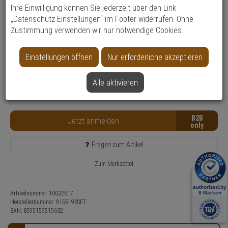
Produktinformationen
Zubehörartikel, Modul, Sicherheitsmodul - Modell: 2N LTE Verso, 2N IP
Ihre Einwilligung können Sie jederzeit über den Link
Verso
„Datenschutz Einstellungen“ im Footer widerrufen. Ohne
Zustimmung verwenden wir nur notwendige Cookies.
Einsatzgebiet:
Gewerbeobjekte, Haus, Wohnung
Anwendung:
Türsprechanlage
Einstellungen öffnen
Nur erforderliche akzeptieren
Nur für Gewerbekunden
Lieferzeit: 1-2 Werktage**
Alle aktivieren
8 Stück lagernd
Kostenfreie Retoure
B2B
Jetzt anmelden
Fragen zum Artikel
Zum Merkzettel
Artikelnummer: 10032617
Herstellernummer:
9155198SET
EAN:
8595159515632