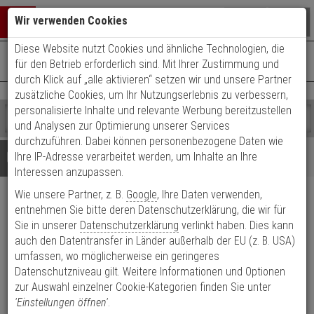
Warenkorb schließen
Suche öffnen
Warenko
Wir verwenden Cookies
Diese Website nutzt Cookies und ähnliche Technologien, die
+49 (0)821 899 493-0
Mo. - Do.: 8:00 - 16:30 | Fr.: 8:00 - 14:00 Uhr
0 ARTIKEL IM WARENKORB
für den Betrieb erforderlich sind. Mit Ihrer Zustimmung und
Kontaktservice nutzen
durch Klick auf „alle aktivieren“ setzen wir und unsere Partner
Ihr Warenkorb ist momentan leer.
Ergebnisse (
)
zusätzliche Cookies, um Ihr Nutzungserlebnis zu verbessern,
Fertig
personalisierte Inhalte und relevante Werbung bereitzustellen
Shop
durchsuchen
und Analysen zur Optimierung unserer Services
Bitte
Es
durchzuführen. Dabei können personenbezogene Daten wie
geben
wurde
Details
Beratung
Ihre IP-Adresse verarbeitet werden, um Inhalte an Ihre
Sie
noch
Interessen anzupassen.
mindestens
Kategorien
Wie unsere Partner, z. B.
Google
, Ihre Daten verwenden,
3
Suche
2N I/O Modul,
Zeichen
gestartet
entnehmen Sie bitte deren Datenschutzerklärung, die wir für
ein,
Sie in unserer
Datenschutzerklärung
verlinkt haben. Dies kann
Sabotagekontakt, Security Relais
um
auch den Datentransfer in Länder außerhalb der EU (z. B. USA)
die
umfassen, wo möglicherweise ein geringeres
Produktmerkmale
Suche
Datenschutzniveau gilt. Weitere Informationen und Optionen
zu
zur Auswahl einzelner Cookie-Kategorien finden Sie unter
Datenblatt drucken
starten.
'Einstellungen öffnen'
.