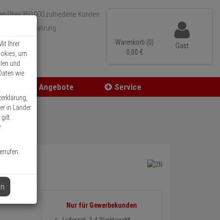
Über 350.000 zufriedene Kunden
r 15 Jahre Erfahrung
ler Versand
Warenkorb (0)
it Ihrer
Gast
0,
00
€
ookies, um
llen und
Daten wie
Angebote
Service
zerklärung,
er in Länder
gilt.
r
errufen.
en
Informationen
Nur für Gewerbekunden
zurück