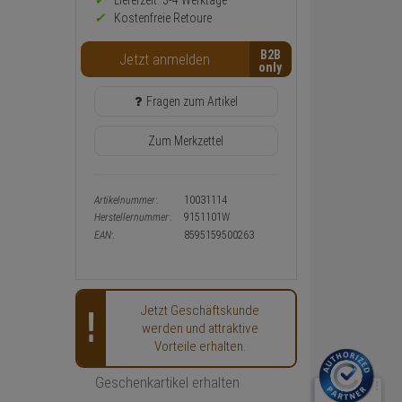
Preis,
Lieferzeit: 3-4 Werktage**
Verfügbakeit
Kostenfreie Retoure
und
Warenkorb-
B2B
Jetzt anmelden
oder
Konfigurieren-
Button
Fragen zum Artikel
Zum Merkzettel
Artikelnummer:
10031114
Herstellernummer:
9151101W
EAN:
8595159500263
Jetzt Geschäftskunde
werden und attraktive
Vorteile erhalten.
Geschenkartikel erhalten