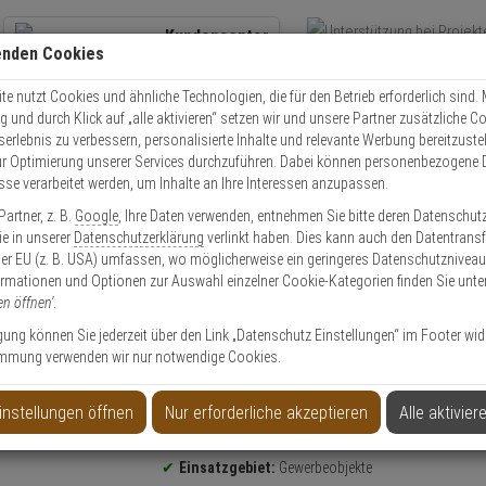
Kundencenter
enden Cookies
Übe
+49 (0)821 899 493-0
Schnel
Kontaktservice
nutzen
e nutzt Cookies und ähnliche Technologien, die für den Betrieb erforderlich sind. M
und durch Klick auf „alle aktivieren“ setzen wir und unsere Partner zusätzliche C
Mo. - Do.: 8:00 - 16:30 Fr. 8:00 - 14:00 Uhr
serlebnis zu verbessern, personalisierte Inhalte und relevante Werbung bereitzuste
r Optimierung unserer Services durchzuführen. Dabei können personenbezogene 
esse verarbeitet werden, um Inhalte an Ihre Interessen anzupassen.
Video
Zutritt
Einbruch
Brand
artner, z. B.
Google
, Ihre Daten verwenden, entnehmen Sie bitte deren Datenschut
anlage
2N IP Force 1Button Netzwerk Türstation
Sie in unserer
Datenschutzerklärung
verlinkt haben. Dies kann auch den Datentransf
er EU (z. B. USA) umfassen, wo möglicherweise ein geringeres Datenschutzniveau 
ormationen und Optionen zur Auswahl einzelner Cookie-Kategorien finden Sie unte
en öffnen'
.
ligung können Sie jederzeit über den Link „Datenschutz Einstellungen“ im Footer wid
mmung verwenden wir nur notwendige Cookies.
ürstation
instellungen öffnen
Nur erforderliche akzeptieren
Alle aktivier
Produktinformationen
Audio-Türsprechanlage - Modell: 2N IP Force
Einsatzgebiet:
Gewerbeobjekte