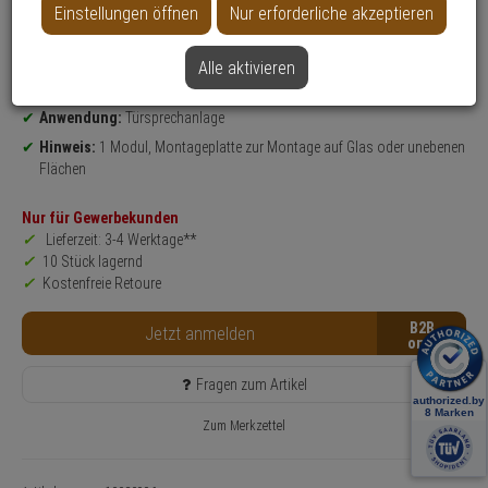
Einstellungen öffnen
Nur erforderliche akzeptieren
Produktinformationen
Zubehörartikel, Montageplatte - Modell: 2N IP Verso
Montageart:
Aufputz
Alle aktivieren
Höhe: 128,3 mm x Breite: 105,4 mm
Anwendung:
Türsprechanlage
Hinweis:
1 Modul, Montageplatte zur Montage auf Glas oder unebenen
Flächen
Nur für Gewerbekunden
Lieferzeit: 3-4 Werktage**
10 Stück lagernd
Kostenfreie Retoure
B2B
Jetzt anmelden
Fragen zum Artikel
Zum Merkzettel