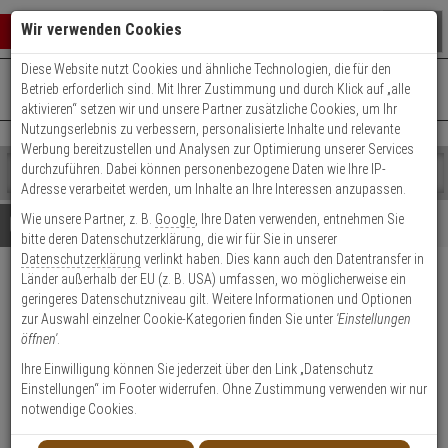
Warenkorb schließen
Suche öffnen
Warenko
Wir verwenden Cookies
Diese Website nutzt Cookies und ähnliche Technologien, die für den
+49 (0)821 899 493-0
Mo. - Do.: 8:00 - 16:30 | Fr.: 8:00 - 14:00 Uhr
0 ARTIKEL IM WARENKORB
Betrieb erforderlich sind. Mit Ihrer Zustimmung und durch Klick auf „alle
Kontaktservice nutzen
aktivieren“ setzen wir und unsere Partner zusätzliche Cookies, um Ihr
Ihr Warenkorb ist momentan leer.
Ergebnisse (
)
Nutzungserlebnis zu verbessern, personalisierte Inhalte und relevante
Fertig
Werbung bereitzustellen und Analysen zur Optimierung unserer Services
Shop
durchzuführen. Dabei können personenbezogene Daten wie Ihre IP-
durchsuchen
Adresse verarbeitet werden, um Inhalte an Ihre Interessen anzupassen.
Bitte
Es
Wie unsere Partner, z. B.
Google
, Ihre Daten verwenden, entnehmen Sie
geben
wurde
Details
Beratung
bitte deren Datenschutzerklärung, die wir für Sie in unserer
Sie
noch
Datenschutzerklärung
verlinkt haben. Dies kann auch den Datentransfer in
mindestens
Kategorien
Länder außerhalb der EU (z. B. USA) umfassen, wo möglicherweise ein
3
Suche
2N IP Verso Montageplatte, 1
geringeres Datenschutzniveau gilt. Weitere Informationen und Optionen
Zeichen
gestartet
Modul
zur Auswahl einzelner Cookie-Kategorien finden Sie unter
'Einstellungen
ein,
öffnen'
.
um
die
Produktmerkmale
Ihre Einwilligung können Sie jederzeit über den Link „Datenschutz
Suche
Einstellungen“ im Footer widerrufen. Ohne Zustimmung verwenden wir nur
zu
notwendige Cookies.
starten.
Datenblatt drucken