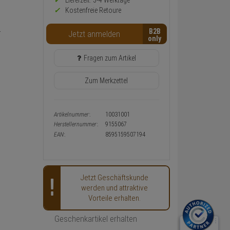
Preis,
Lieferzeit: 3-4 Werktage**
Verfügbakeit
Kostenfreie Retoure
und
Warenkorb-
B2B
r
Jetzt anmelden
oder
Konfigurieren-
Button
Fragen zum Artikel
Zum Merkzettel
Artikelnummer:
10031001
Herstellernummer:
9155067
EAN:
8595159507194
Jetzt Geschäftskunde
werden und attraktive
Vorteile erhalten.
Geschenkartikel erhalten