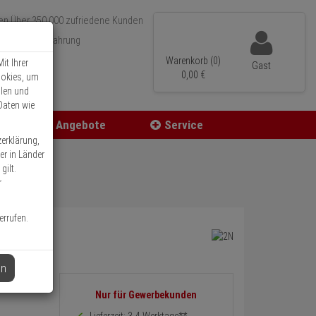
Über 350.000 zufriedene Kunden
r 15 Jahre Erfahrung
ler Versand
Warenkorb (0)
it Ihrer
Gast
0,
00
€
ookies, um
llen und
Daten wie
Angebote
Service
zerklärung,
er in Länder
gilt.
r
errufen.
en
o
Informationen
Nur für Gewerbekunden
zurück