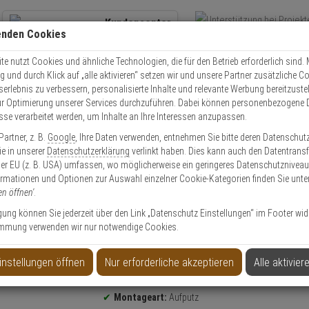
Kundencenter
enden Cookies
Übe
+49 (0)821 899 493-0
Schnel
Kontaktservice
nutzen
e nutzt Cookies und ähnliche Technologien, die für den Betrieb erforderlich sind. M
und durch Klick auf „alle aktivieren“ setzen wir und unsere Partner zusätzliche C
Mo. - Do.: 8:00 - 16:30 Fr. 8:00 - 14:00 Uhr
serlebnis zu verbessern, personalisierte Inhalte und relevante Werbung bereitzuste
r Optimierung unserer Services durchzuführen. Dabei können personenbezogene 
esse verarbeitet werden, um Inhalte an Ihre Interessen anzupassen.
Video
Zutritt
Einbruch
Brand
artner, z. B.
Google
, Ihre Daten verwenden, entnehmen Sie bitte deren Datenschut
anlage
2N IP Verso Montageplatte, 3x3 Module
Sie in unserer
Datenschutzerklärung
verlinkt haben. Dies kann auch den Datentransf
er EU (z. B. USA) umfassen, wo möglicherweise ein geringeres Datenschutzniveau 
ormationen und Optionen zur Auswahl einzelner Cookie-Kategorien finden Sie unte
en öffnen'
.
ligung können Sie jederzeit über den Link „Datenschutz Einstellungen“ im Footer wid
mmung verwenden wir nur notwendige Cookies.
3 Module
instellungen öffnen
Nur erforderliche akzeptieren
Alle aktivier
Produktinformationen
Zubehörartikel, Montageplatte - Modell: 2N IP Vers
Montageart:
Aufputz