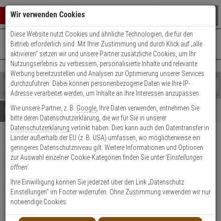
Warenkorb schließen
Suche öffnen
Warenko
Wir verwenden Cookies
Diese Website nutzt Cookies und ähnliche Technologien, die für den
+49 (0)821 899 493-0
Mo. - Do.: 8:00 - 16:30 | Fr.: 8:00 - 14:00 Uhr
0 ARTIKEL IM WARENKORB
Betrieb erforderlich sind. Mit Ihrer Zustimmung und durch Klick auf „alle
Kontaktservice nutzen
aktivieren“ setzen wir und unsere Partner zusätzliche Cookies, um Ihr
Ihr Warenkorb ist momentan leer.
Ergebnisse (
)
Nutzungserlebnis zu verbessern, personalisierte Inhalte und relevante
Fertig
Werbung bereitzustellen und Analysen zur Optimierung unserer Services
Shop
durchzuführen. Dabei können personenbezogene Daten wie Ihre IP-
durchsuchen
Adresse verarbeitet werden, um Inhalte an Ihre Interessen anzupassen.
Bitte
Es
Wie unsere Partner, z. B.
Google
, Ihre Daten verwenden, entnehmen Sie
geben
wurde
Details
Beratung
bitte deren Datenschutzerklärung, die wir für Sie in unserer
Sie
noch
Datenschutzerklärung
verlinkt haben. Dies kann auch den Datentransfer in
mindestens
Kategorien
Länder außerhalb der EU (z. B. USA) umfassen, wo möglicherweise ein
3
Suche
2N IP Verso Schutzschalter
geringeres Datenschutzniveau gilt. Weitere Informationen und Optionen
Zeichen
gestartet
zur Auswahl einzelner Cookie-Kategorien finden Sie unter
'Einstellungen
ein,
Produktmerkmale
öffnen'
.
um
die
Ihre Einwilligung können Sie jederzeit über den Link „Datenschutz
Datenblatt drucken
Suche
Einstellungen“ im Footer widerrufen. Ohne Zustimmung verwenden wir nur
zu
notwendige Cookies.
Produktinformationen
starten.
Zubehörartikel - Modell: 2N IP Verso