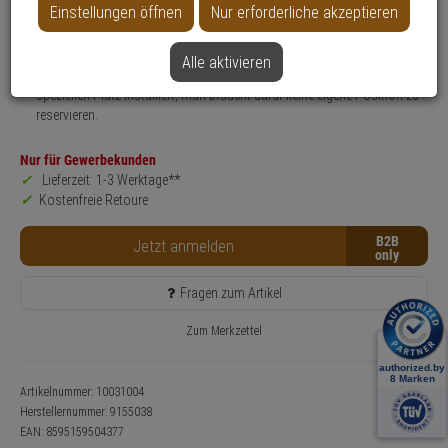
Einsatzgebiet:
Gewerbeobjekte, Haus, Wohnung
Einstellungen öffnen
Nur erforderliche akzeptieren
Anwendung:
Türsprechanlage
Hinweis:
Modul, das ein Öffnen der Sprechanlage beziehungsweise den
Alle aktivieren
Ausbau des oberen Rahmens erkennt. Das Modul wird auf einen
speziellen Platz installiert, man braucht dafür keine eigene Position zu
reservieren.
Nur für Gewerbekunden
Lieferzeit: 1-3 Werktage**
Kostenfreie Retoure
B2B
Jetzt anmelden
Fragen zum Artikel
Zum Merkzettel
Artikelnummer: 10031004
Herstellernummer:
9155038
EAN:
8595159504377