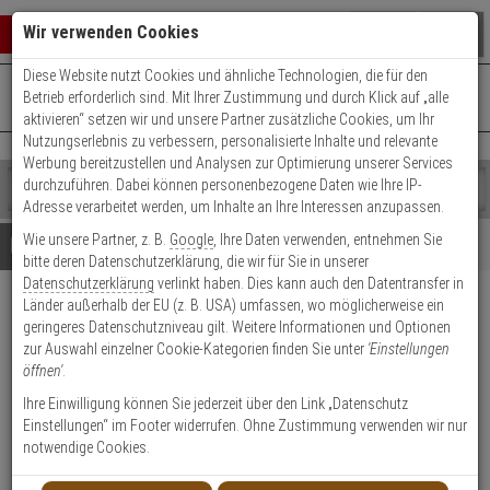
Warenkorb schließen
Suche öffnen
Warenko
Wir verwenden Cookies
Diese Website nutzt Cookies und ähnliche Technologien, die für den
+49 (0)821 899 493-0
Mo. - Do.: 8:00 - 16:30 | Fr.: 8:00 - 14:00 Uhr
0 ARTIKEL IM WARENKORB
Betrieb erforderlich sind. Mit Ihrer Zustimmung und durch Klick auf „alle
Kontaktservice nutzen
aktivieren“ setzen wir und unsere Partner zusätzliche Cookies, um Ihr
Ihr Warenkorb ist momentan leer.
Ergebnisse (
)
Nutzungserlebnis zu verbessern, personalisierte Inhalte und relevante
Fertig
Werbung bereitzustellen und Analysen zur Optimierung unserer Services
Shop
durchzuführen. Dabei können personenbezogene Daten wie Ihre IP-
durchsuchen
Adresse verarbeitet werden, um Inhalte an Ihre Interessen anzupassen.
Bitte
Es
Wie unsere Partner, z. B.
Google
, Ihre Daten verwenden, entnehmen Sie
geben
wurde
Details
Beratung
bitte deren Datenschutzerklärung, die wir für Sie in unserer
Sie
noch
Datenschutzerklärung
verlinkt haben. Dies kann auch den Datentransfer in
mindestens
Kategorien
Länder außerhalb der EU (z. B. USA) umfassen, wo möglicherweise ein
3
Suche
2N IP Verso Numerisches
geringeres Datenschutzniveau gilt. Weitere Informationen und Optionen
Zeichen
gestartet
Touch Keypad Modul
zur Auswahl einzelner Cookie-Kategorien finden Sie unter
'Einstellungen
ein,
öffnen'
.
um
die
Produktmerkmale
Ihre Einwilligung können Sie jederzeit über den Link „Datenschutz
Suche
Einstellungen“ im Footer widerrufen. Ohne Zustimmung verwenden wir nur
zu
notwendige Cookies.
Datenblatt drucken
starten.