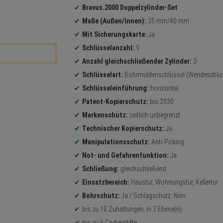
Bravus.2000 Doppelzylinder-Set
Maße (Außen/Innen):
35 mm/40 mm
Mit Sicherungskarte:
Ja
Schlüsselanzahl:
9
Anzahl gleichschließender Zylinder:
3
Schlüsselart:
Bohrmuldenschlüssel (Wendeschlüs
Schlüsseleinführung:
horizontal
Patent-Kopierschutz:
bis 2030
Markenschutz:
zeitlich unbegrenzt
Technischer Kopierschutz:
Ja
Manipulationsschutz:
Anti-Picking
Not- und Gefahrenfunktion:
Ja
Schließung:
gleichschließend
Einsatzbereich:
Haustür, Wohnungstür, Kellertür
Bohrschutz:
Ja / Schlagschutz: Nein
bis zu 10 Zuhaltungen, in 2 Ebene(n)
bis zu 6 Codierstifte