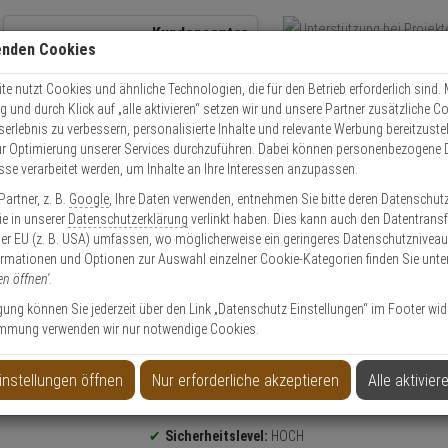
Kundencenter
enden Cookies
Übe
+49 (0)821 899 493-0
Schnel
Kontaktservice
nutzen
e nutzt Cookies und ähnliche Technologien, die für den Betrieb erforderlich sind. M
und durch Klick auf „alle aktivieren“ setzen wir und unsere Partner zusätzliche C
Mo. - Do.: 8:00 - 16:30 Fr. 8:00 - 14:00 Uhr
serlebnis zu verbessern, personalisierte Inhalte und relevante Werbung bereitzuste
r Optimierung unserer Services durchzuführen. Dabei können personenbezogene 
esse verarbeitet werden, um Inhalte an Ihre Interessen anzupassen.
olle
Schließzylinder
Schließzylinder Set
3er Abus Bravus 2000 Doppel
artner, z. B.
Google
, Ihre Daten verwenden, entnehmen Sie bitte deren Datenschut
Sie in unserer
Datenschutzerklärung
verlinkt haben. Dies kann auch den Datentransf
er EU (z. B. USA) umfassen, wo möglicherweise ein geringeres Datenschutzniveau 
ormationen und Optionen zur Auswahl einzelner Cookie-Kategorien finden Sie unte
en öffnen'
.
inder 35/40 9 Schl.
ligung können Sie jederzeit über den Link „Datenschutz Einstellungen“ im Footer wid
mmung verwenden wir nur notwendige Cookies.
instellungen öffnen
Nur erforderliche akzeptieren
Alle aktivier
Produktinformationen
Sicherheitslevel:
HOCH