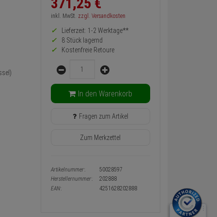
371,
25
€
zurück
Preis,
inkl. MwSt.
zzgl. Versandkosten
Verfügbakeit
Lieferzeit: 1-2 Werktage**
und
Warenkorb-
8 Stück lagernd
oder
Kostenfreie Retoure
Konfigurieren-
Menge
Button
sel)
In den Warenkorb
Fragen zum Artikel
Zum Merkzettel
Artikelnummer:
50028597
Herstellernummer:
202888
EAN:
4251628202888