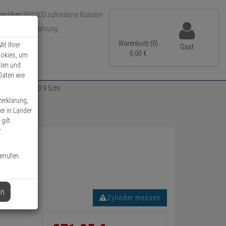
Über 350.000 zufriedene Kunden
r 15 Jahre Erfahrung
ler Versand
Warenkorb (0)
it Ihrer
Gast
0,
00
€
ookies, um
llen und
Daten wie
zylinder 35/40 9 Schl.
zerklärung,
er in Länder
gilt.
r
errufen.
en
Zylinder messen
Informationen