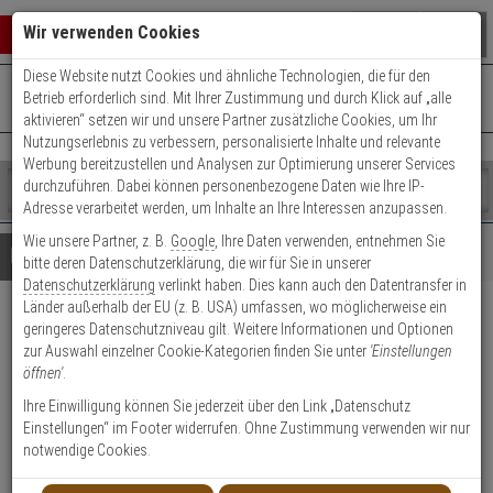
Warenkorb schließen
Suche öffnen
Warenko
Wir verwenden Cookies
Diese Website nutzt Cookies und ähnliche Technologien, die für den
+49 (0)821 899 493-0
Mo. - Do.: 8:00 - 16:30 | Fr.: 8:00 - 14:00 Uhr
0 ARTIKEL IM WARENKORB
Betrieb erforderlich sind. Mit Ihrer Zustimmung und durch Klick auf „alle
Kontaktservice nutzen
aktivieren“ setzen wir und unsere Partner zusätzliche Cookies, um Ihr
Ihr Warenkorb ist momentan leer.
Ergebnisse (
)
Nutzungserlebnis zu verbessern, personalisierte Inhalte und relevante
Fertig
Werbung bereitzustellen und Analysen zur Optimierung unserer Services
Shop
durchzuführen. Dabei können personenbezogene Daten wie Ihre IP-
durchsuchen
Adresse verarbeitet werden, um Inhalte an Ihre Interessen anzupassen.
Bitte
Es
Wie unsere Partner, z. B.
Google
, Ihre Daten verwenden, entnehmen Sie
geben
wurde
Details
Beratung
bitte deren Datenschutzerklärung, die wir für Sie in unserer
Sie
noch
Datenschutzerklärung
verlinkt haben. Dies kann auch den Datentransfer in
mindestens
Kategorien
Länder außerhalb der EU (z. B. USA) umfassen, wo möglicherweise ein
3
Suche
3er Abus Bravus 2000
geringeres Datenschutzniveau gilt. Weitere Informationen und Optionen
Zeichen
gestartet
zur Auswahl einzelner Cookie-Kategorien finden Sie unter
'Einstellungen
ein,
Doppelzylinder 40/45 9 Schl.
öffnen'
.
um
die
Ihre Einwilligung können Sie jederzeit über den Link „Datenschutz
Produktmerkmale
Suche
Einstellungen“ im Footer widerrufen. Ohne Zustimmung verwenden wir nur
zu
notwendige Cookies.
starten.
Zylinder messen