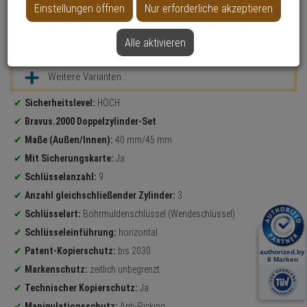
Einstellungen öffnen
Nur erforderliche akzeptieren
Alle aktivieren
Datenblatt drucken
Weitere Varianten...
Produktinformationen
Sicherheitslevel:
HOCH
Bravus.2000 Doppelzylinder-Set
Maße (Außen/Innen):
40 mm/45 mm
Mit Sicherungskarte:
Ja
Schlüsselanzahl:
9
Anzahl gleichschließender Zylinder:
3
Schlüsselart:
Bohrmuldenschlüssel (Wendeschlüssel)
Schlüsseleinführung:
horizontal
Patent-Kopierschutz:
bis 2030
Markenschutz:
zeitlich unbegrenzt
Technischer Kopierschutz:
Ja
Manipulationsschutz:
Anti-Picking