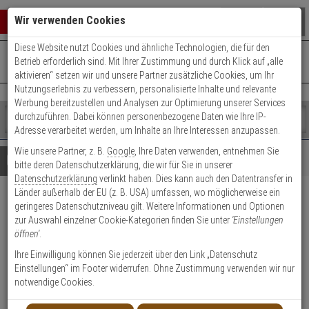
Warenkorb schließen
Suche öffnen
Warenko
Wir verwenden Cookies
Diese Website nutzt Cookies und ähnliche Technologien, die für den
+49 (0)821 899 493-0
Mo. - Do.: 8:00 - 16:30 | Fr.: 8:00 - 14:00 Uhr
0 ARTIKEL IM WARENKORB
Betrieb erforderlich sind. Mit Ihrer Zustimmung und durch Klick auf „alle
Kontaktservice nutzen
aktivieren“ setzen wir und unsere Partner zusätzliche Cookies, um Ihr
Ihr Warenkorb ist momentan leer.
Ergebnisse (
)
Nutzungserlebnis zu verbessern, personalisierte Inhalte und relevante
Fertig
Werbung bereitzustellen und Analysen zur Optimierung unserer Services
Shop
durchzuführen. Dabei können personenbezogene Daten wie Ihre IP-
durchsuchen
Adresse verarbeitet werden, um Inhalte an Ihre Interessen anzupassen.
Bitte
Es
Wie unsere Partner, z. B.
Google
, Ihre Daten verwenden, entnehmen Sie
geben
wurde
Details
Beratung
bitte deren Datenschutzerklärung, die wir für Sie in unserer
Sie
noch
Datenschutzerklärung
verlinkt haben. Dies kann auch den Datentransfer in
mindestens
Kategorien
Länder außerhalb der EU (z. B. USA) umfassen, wo möglicherweise ein
3
Suche
3er ABUS DFS95 W AL0125
geringeres Datenschutzniveau gilt. Weitere Informationen und Optionen
Zeichen
gestartet
zur Auswahl einzelner Cookie-Kategorien finden Sie unter
'Einstellungen
ein,
Fensterschloss, weiß
öffnen'
.
um
die
Ihre Einwilligung können Sie jederzeit über den Link „Datenschutz
Produktmerkmale
Suche
Einstellungen“ im Footer widerrufen. Ohne Zustimmung verwenden wir nur
zu
notwendige Cookies.
starten.