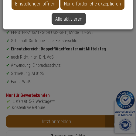
Einstellungen öffnen
Nur erforderliche akzeptieren
Datenblatt drucken
Alle aktivieren
Produktinformationen
Sicherheitslevel: 10
FENSTER-ZUSATZSCHLOSS-SET , Modell: DFS95
Set-Inhalt: 3x Doppelflügel-Fensterschloss
Einsatzbereich: Doppelflügelfenster mit Mittelsteg
nach Richtlinien: DIN, VdS
Anwendung: Einbruchsschutz
Schließung: AL0125
Farbe: Weiß
Nur für Gewerbekunden
Lieferzeit: 5-7 Werktage**
Kostenfreie Retoure
B2B
Jetzt anmelden
Fragen zum Artikel