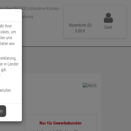
Über 350.000 zufriedene Kunden
r 15 Jahre Erfahrung
ler Versand
Warenkorb (0)
it Ihrer
Gast
0,
00
€
ookies, um
llen und
Daten wie
zerklärung,
er in Länder
gilt.
r
errufen.
en
Informationen
Nur für Gewerbekunden
zurück