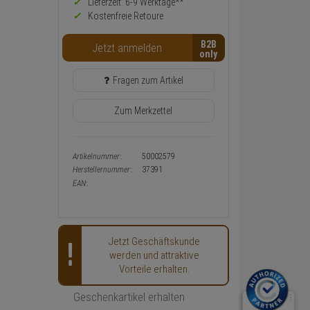
Preis,
Lieferzeit: 6-9 Werktage**
Verfügbakeit
Kostenfreie Retoure
und
Warenkorb-
B2B
Jetzt anmelden
oder
Konfigurieren-
Button
Fragen zum Artikel
Zum Merkzettel
Artikelnummer:
50002579
Herstellernummer:
37391
EAN:
Jetzt Geschäftskunde
werden und attraktive
Vorteile erhalten.
Geschenkartikel erhalten