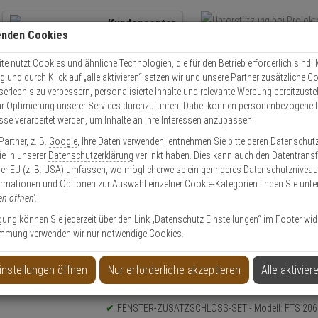
Kundencenter
enden Cookies
Übe
+49 (0)821 899 493-0
Schnel
Kontaktservice
nutzen
e nutzt Cookies und ähnliche Technologien, die für den Betrieb erforderlich sind. M
und durch Klick auf „alle aktivieren“ setzen wir und unsere Partner zusätzliche C
Mo. - Do.: 8:00 - 16:30 Fr. 8:00 - 14:00 Uhr
serlebnis zu verbessern, personalisierte Inhalte und relevante Werbung bereitzuste
r Optimierung unserer Services durchzuführen. Dabei können personenbezogene 
esse verarbeitet werden, um Inhalte an Ihre Interessen anzupassen.
Einbruchschutz
3er ABUS FTS206 B AL0125 Fensterschloss braun
artner, z. B.
Google
, Ihre Daten verwenden, entnehmen Sie bitte deren Datenschut
Sie in unserer
Datenschutzerklärung
verlinkt haben. Dies kann auch den Datentransf
er EU (z. B. USA) umfassen, wo möglicherweise ein geringeres Datenschutzniveau 
ormationen und Optionen zur Auswahl einzelner Cookie-Kategorien finden Sie unte
en öffnen'
.
sterschloss braun
ligung können Sie jederzeit über den Link „Datenschutz Einstellungen“ im Footer wid
mmung verwenden wir nur notwendige Cookies.
instellungen öffnen
Nur erforderliche akzeptieren
Alle aktivier
Produktinformationen
Sicherheitslevel: 10
FENSTER-ZUSATZSCHLOSS-SET - Modell: FTS 206