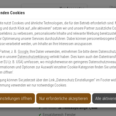
Übe
Kundencenter
enden Cookies
Über
+49 (0)821 899 493-0
Sch
Kontaktservice
nutzen
e nutzt Cookies und ähnliche Technologien, die für den Betrieb erforderlich sind. M
und durch Klick auf „alle aktivieren“ setzen wir und unsere Partner zusätzliche C
Mo. - Do.: 8:00 - 16:30 Fr. 8:00 - 14:00 Uhr
serlebnis zu verbessern, personalisierte Inhalte und relevante Werbung bereitzuste
r Optimierung unserer Services durchzuführen. Dabei können personenbezogene 
esse verarbeitet werden, um Inhalte an Ihre Interessen anzupassen.
Einbruchschutz
3er ABUS Tele-Z 140 W AL0125 Teleskopstange weiß
artner, z. B.
Google
, Ihre Daten verwenden, entnehmen Sie bitte deren Datenschut
Sie in unserer
Datenschutzerklärung
verlinkt haben. Dies kann auch den Datentransf
er EU (z. B. USA) umfassen, wo möglicherweise ein geringeres Datenschutzniveau 
ormationen und Optionen zur Auswahl einzelner Cookie-Kategorien finden Sie unte
en öffnen'
.
 Teleskopstange weiß
ligung können Sie jederzeit über den Link „Datenschutz Einstellungen“ im Footer wid
mmung verwenden wir nur notwendige Cookies.
Produktinformationen
Sicherheitslevel: 8
instellungen öffnen
Nur erforderliche akzeptieren
Alle aktivier
TELESKOPSTANGEN-SET - Modell: Tele-Z
Set-Inhalt:
3x Teleskopstange 1,40m
Einsatzbereich: Fenster