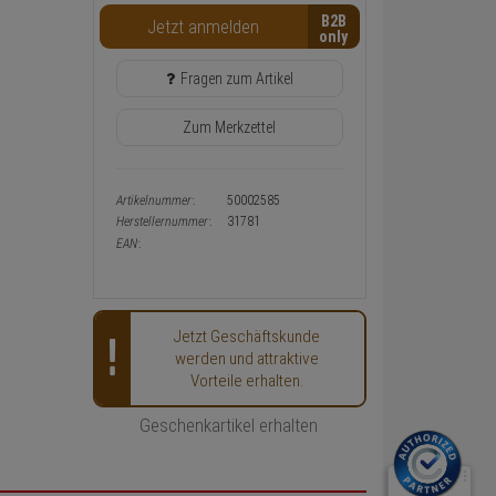
Warenkorb-
B2B
Jetzt anmelden
oder
Konfigurieren-
Button
Fragen zum Artikel
Zum Merkzettel
Artikelnummer:
50002585
Herstellernummer:
31781
EAN:
Jetzt Geschäftskunde
werden und attraktive
Vorteile erhalten.
Geschenkartikel erhalten