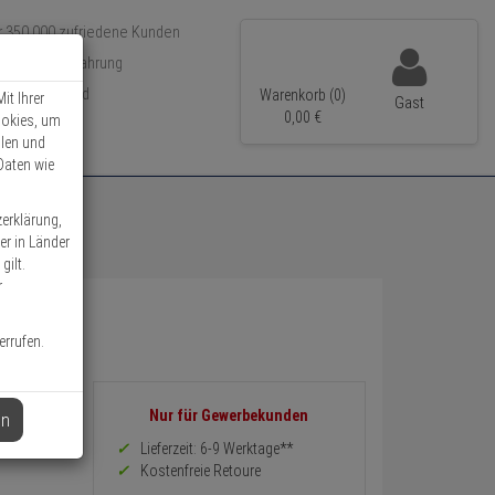
r 350.000 zufriedene Kunden
 15 Jahre Erfahrung
neller Versand
Warenkorb (0)
it Ihrer
Gast
0,
00
€
ookies, um
llen und
Daten wie
zerklärung,
er in Länder
gilt.
r
errufen.
Informationen
Nur für Gewerbekunden
en
zurück
Preis,
Lieferzeit: 6-9 Werktage**
Verfügbakeit
Kostenfreie Retoure
und