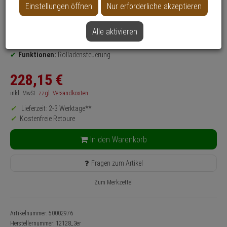
Einstellungen öffnen
Nur erforderliche akzeptieren
Produktinformationen
Relaismodul
Einsatzgebiet:
Fenster, Terrassentür, Balkontür
Alle aktivieren
Steuerungsart:
Aktor
Funktionen:
Rolladensteuerung
228,
15
€
inkl. MwSt.
zzgl. Versandkosten
Lieferzeit: 2-3 Werktage**
Kostenfreie Retoure
In den Warenkorb
Fragen zum Artikel
Zum Merkzettel
Artikelnummer: 50002976
Herstellernummer:
12128_3er