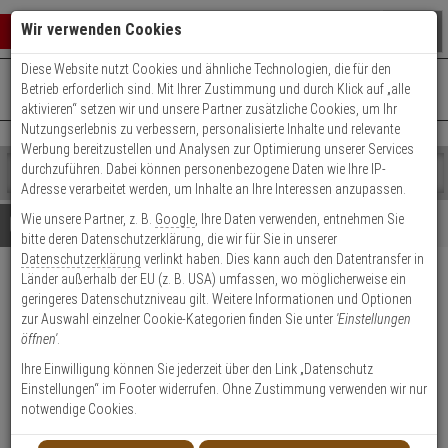
Warenkorb schließen
Suche öffnen
Warenko
Wir verwenden Cookies
Diese Website nutzt Cookies und ähnliche Technologien, die für den
+49 (0)821 899 493-0
Mo. - Do.: 8:00 - 16:30 | Fr.: 8:00 - 14:00 Uhr
0 ARTIKEL IM WARENKORB
Betrieb erforderlich sind. Mit Ihrer Zustimmung und durch Klick auf „alle
Kontaktservice nutzen
aktivieren“ setzen wir und unsere Partner zusätzliche Cookies, um Ihr
Ihr Warenkorb ist momentan leer.
Ergebnisse (
)
Nutzungserlebnis zu verbessern, personalisierte Inhalte und relevante
Fertig
Werbung bereitzustellen und Analysen zur Optimierung unserer Services
Shop
durchzuführen. Dabei können personenbezogene Daten wie Ihre IP-
durchsuchen
Adresse verarbeitet werden, um Inhalte an Ihre Interessen anzupassen.
Bitte
Es
Wie unsere Partner, z. B.
Google
, Ihre Daten verwenden, entnehmen Sie
geben
wurde
Details
Beratung
bitte deren Datenschutzerklärung, die wir für Sie in unserer
Sie
noch
Datenschutzerklärung
verlinkt haben. Dies kann auch den Datentransfer in
mindestens
Kategorien
Länder außerhalb der EU (z. B. USA) umfassen, wo möglicherweise ein
3
Suche
3er Set LUPUSEC - 12128 -
geringeres Datenschutzniveau gilt. Weitere Informationen und Optionen
Zeichen
gestartet
Rollladenrelais V2
zur Auswahl einzelner Cookie-Kategorien finden Sie unter
'Einstellungen
ein,
öffnen'
.
um
die
Produktmerkmale
Ihre Einwilligung können Sie jederzeit über den Link „Datenschutz
Suche
Einstellungen“ im Footer widerrufen. Ohne Zustimmung verwenden wir nur
zu
notwendige Cookies.
starten.
Datenblatt drucken