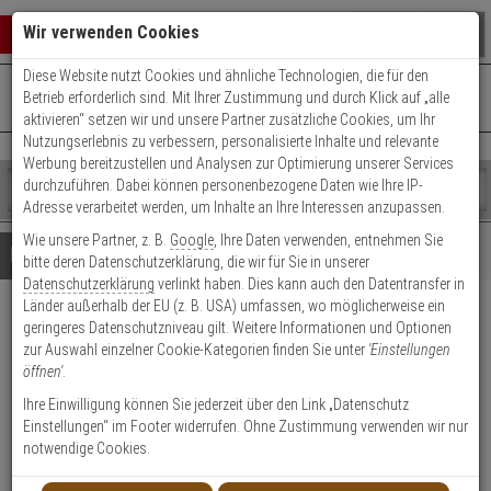
Warenkorb schließen
Suche öffnen
Warenko
Wir verwenden Cookies
Diese Website nutzt Cookies und ähnliche Technologien, die für den
+49 (0)821 899 493-0
Mo. - Do.: 8:00 - 16:30 | Fr.: 8:00 - 14:00 Uhr
0 ARTIKEL IM WARENKORB
Betrieb erforderlich sind. Mit Ihrer Zustimmung und durch Klick auf „alle
Kontaktservice nutzen
aktivieren“ setzen wir und unsere Partner zusätzliche Cookies, um Ihr
Ihr Warenkorb ist momentan leer.
Ergebnisse (
)
Nutzungserlebnis zu verbessern, personalisierte Inhalte und relevante
Fertig
Werbung bereitzustellen und Analysen zur Optimierung unserer Services
Shop
durchzuführen. Dabei können personenbezogene Daten wie Ihre IP-
durchsuchen
Adresse verarbeitet werden, um Inhalte an Ihre Interessen anzupassen.
Bitte
Es
Wie unsere Partner, z. B.
Google
, Ihre Daten verwenden, entnehmen Sie
geben
wurde
Details
Beratung
Beliebte 5 Megapixel Artikel
bitte deren Datenschutzerklärung, die wir für Sie in unserer
Sie
noch
Datenschutzerklärung
verlinkt haben. Dies kann auch den Datentransfer in
mindestens
Kategorien
Länder außerhalb der EU (z. B. USA) umfassen, wo möglicherweise ein
3
Suche
4x HIKVision DS-2CE19H8T-
geringeres Datenschutzniveau gilt. Weitere Informationen und Optionen
Zeichen
gestartet
zur Auswahl einzelner Cookie-Kategorien finden Sie unter
'Einstellungen
ein,
AIT3ZF(2.7-13.5mm)
öffnen'
.
um
die
Ihre Einwilligung können Sie jederzeit über den Link „Datenschutz
Produktmerkmale
Suche
Einstellungen“ im Footer widerrufen. Ohne Zustimmung verwenden wir nur
zu
notwendige Cookies.
starten.