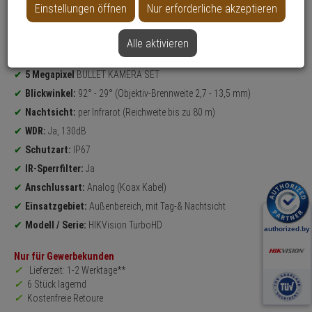
Einstellungen öffnen
Nur erforderliche akzeptieren
Datenblatt drucken
Alle aktivieren
Produktinformationen
Set-Inhalt:
2x Aufkleber, 4x Bullet Kamera
5 Megapixel
BULLET KAMERA SET
Blickwinkel:
92° - 29° (Objektiv-Brennweite 2,7 - 13,5 mm)
Nachtsicht:
per Infrarot (Reichweite bis zu 80 m)
WDR:
Ja, 130dB
Schutzart:
IP67
IR-Sperrfilter:
Ja
Anschlussart:
Analog (Koax Kabel)
Einsatzgebiet:
Außenbereich, mit Tag-& Nachtsicht
Modell / Serie:
HIKVision TurboHD
Nur für Gewerbekunden
Lieferzeit: 1-2 Werktage**
6 Stück lagernd
Kostenfreie Retoure