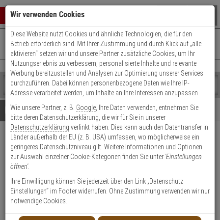
Warenkorb schließen
Suche öffnen
Warenko
Wir verwenden Cookies
Diese Website nutzt Cookies und ähnliche Technologien, die für den
+49 (0)821 899 493-0
Mo. - Do.: 8:00 - 16:30 | Fr.: 8:00 - 14:00 Uhr
0 ARTIKEL IM WARENKORB
Betrieb erforderlich sind. Mit Ihrer Zustimmung und durch Klick auf „alle
Kontaktservice nutzen
aktivieren“ setzen wir und unsere Partner zusätzliche Cookies, um Ihr
Ihr Warenkorb ist momentan leer.
Ergebnisse (
)
Nutzungserlebnis zu verbessern, personalisierte Inhalte und relevante
Fertig
Werbung bereitzustellen und Analysen zur Optimierung unserer Services
Shop
durchzuführen. Dabei können personenbezogene Daten wie Ihre IP-
durchsuchen
Adresse verarbeitet werden, um Inhalte an Ihre Interessen anzupassen.
Bitte
Es
Wie unsere Partner, z. B.
Google
, Ihre Daten verwenden, entnehmen Sie
geben
wurde
Details
Beratung
bitte deren Datenschutzerklärung, die wir für Sie in unserer
Sie
noch
Datenschutzerklärung
verlinkt haben. Dies kann auch den Datentransfer in
mindestens
Kategorien
Länder außerhalb der EU (z. B. USA) umfassen, wo möglicherweise ein
3
Suche
60m IR-Lichtschranke SL-200
geringeres Datenschutzniveau gilt. Weitere Informationen und Optionen
Zeichen
gestartet
QN 4 Strahlen
zur Auswahl einzelner Cookie-Kategorien finden Sie unter
'Einstellungen
ein,
öffnen'
.
um
die
Produktmerkmale
Ihre Einwilligung können Sie jederzeit über den Link „Datenschutz
Suche
Einstellungen“ im Footer widerrufen. Ohne Zustimmung verwenden wir nur
zu
notwendige Cookies.
starten.
Datenblatt drucken