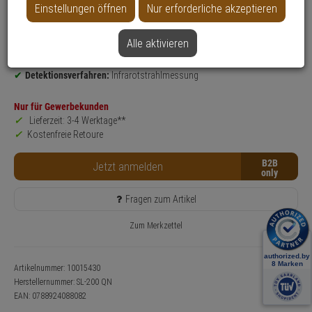
Einstellungen öffnen
Nur erforderliche akzeptieren
Produktinformationen
Lichtschranke
Einsatzgebiet:
Außenbereich
Alle aktivieren
Erfassungsbereich:
60 m
Detektionsverfahren:
Infrarotstrahlmessung
Nur für Gewerbekunden
Lieferzeit: 3-4 Werktage**
Kostenfreie Retoure
B2B
Jetzt anmelden
Fragen zum Artikel
Zum Merkzettel
Artikelnummer: 10015430
Herstellernummer:
SL-200 QN
EAN:
0788924088082