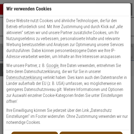
Warenkorb schließen
Suche öffnen
Warenko
Wir verwenden Cookies
Diese Website nutzt Cookies und ähnliche Technologien, die für den
+49 (0)821 899 493-0
Mo. - Do.: 8:00 - 16:30 | Fr.: 8:00 - 14:00 Uhr
0 ARTIKEL IM WARENKORB
Betrieb erforderlich sind. Mit Ihrer Zustimmung und durch Klick auf „alle
Kontaktservice nutzen
aktivieren“ setzen wir und unsere Partner zusätzliche Cookies, um Ihr
Ihr Warenkorb ist momentan leer.
Ergebnisse (
)
Nutzungserlebnis zu verbessern, personalisierte Inhalte und relevante
Fertig
Werbung bereitzustellen und Analysen zur Optimierung unserer Services
Shop
durchzuführen. Dabei können personenbezogene Daten wie Ihre IP-
durchsuchen
Adresse verarbeitet werden, um Inhalte an Ihre Interessen anzupassen.
Bitte
Es
Wie unsere Partner, z. B.
Google
, Ihre Daten verwenden, entnehmen Sie
geben
wurde
Details
Beratung
bitte deren Datenschutzerklärung, die wir für Sie in unserer
Sie
noch
Datenschutzerklärung
verlinkt haben. Dies kann auch den Datentransfer in
mindestens
Kategorien
Länder außerhalb der EU (z. B. USA) umfassen, wo möglicherweise ein
3
Suche
Abus 2410 B AL0089
geringeres Datenschutzniveau gilt. Weitere Informationen und Optionen
Zeichen
gestartet
zur Auswahl einzelner Cookie-Kategorien finden Sie unter
'Einstellungen
ein,
Fenster-Zusatzsicherung
öffnen'
.
um
die
Ihre Einwilligung können Sie jederzeit über den Link „Datenschutz
Produktmerkmale
Suche
Einstellungen“ im Footer widerrufen. Ohne Zustimmung verwenden wir nur
zu
notwendige Cookies.
Datenblatt drucken
starten.