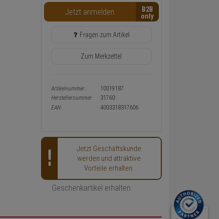
Warenkorb-
B2B
Jetzt anmelden
oder
Konfigurieren-
Button
Fragen zum Artikel
Zum Merkzettel
Artikelnummer:
10019187
Herstellernummer:
31760
EAN:
4003318317606
Jetzt Geschäftskunde
werden und attraktive
Vorteile erhalten.
Geschenkartikel erhalten