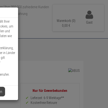
Über 350.000 zufriedene Kunden
r 15 Jahre Erfahrung
ler Versand
Warenkorb (0)
it Ihrer
Gast
0,
00
€
ookies, um
llen und
Daten wie
zerklärung,
er in Länder
gilt.
r
errufen.
Informationen
Nur für Gewerbekunden
en
zurück
Preis,
Lieferzeit: 6-9 Werktage**
Verfügbakeit
Kostenfreie Retoure
und