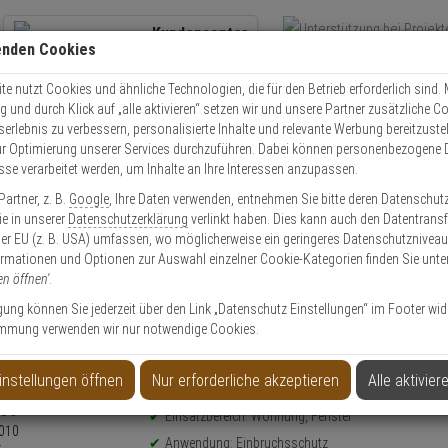
Kundencenter
enden Cookies
Übe
+49 (0)821 899 493-0
Schnel
Kontaktservice
nutzen
e nutzt Cookies und ähnliche Technologien, die für den Betrieb erforderlich sind. M
und durch Klick auf „alle aktivieren“ setzen wir und unsere Partner zusätzliche C
Mo. - Do.: 8:00 - 16:30 Fr. 8:00 - 14:00 Uhr
serlebnis zu verbessern, personalisierte Inhalte und relevante Werbung bereitzuste
r Optimierung unserer Services durchzuführen. Dabei können personenbezogene 
esse verarbeitet werden, um Inhalte an Ihre Interessen anzupassen.
Einbruchschutz
ABUS 3010 B AL0125 Universal-Fensterschloss, braun
artner, z. B.
Google
, Ihre Daten verwenden, entnehmen Sie bitte deren Datenschut
Sie in unserer
Datenschutzerklärung
verlinkt haben. Dies kann auch den Datentransf
er EU (z. B. USA) umfassen, wo möglicherweise ein geringeres Datenschutzniveau 
ormationen und Optionen zur Auswahl einzelner Cookie-Kategorien finden Sie unte
en öffnen'
.
Fensterschloss, braun
ligung können Sie jederzeit über den Link „Datenschutz Einstellungen“ im Footer wid
mmung verwenden wir nur notwendige Cookies.
Produktinformationen
Sicherheitslevel: 6
instellungen öffnen
Nur erforderliche akzeptieren
Alle aktivier
Fenster-Zusatzschloss - Modell: 3010
Einsatzbereich: Wohnung, Fenster
Anwendung: Einbruchsschutz