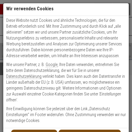
Warenkorb schließen
Suche öffnen
Warenko
Wir verwenden Cookies
Diese Website nutzt Cookies und ähnliche Technologien, die für den
+49 (0)821 899 493-0
Mo. - Do.: 8:00 - 16:30 | Fr.: 8:00 - 14:00 Uhr
0 ARTIKEL IM WARENKORB
Betrieb erforderlich sind. Mit Ihrer Zustimmung und durch Klick auf „alle
Kontaktservice nutzen
aktivieren“ setzen wir und unsere Partner zusätzliche Cookies, um Ihr
Ihr Warenkorb ist momentan leer.
Ergebnisse (
)
Nutzungserlebnis zu verbessern, personalisierte Inhalte und relevante
Fertig
Werbung bereitzustellen und Analysen zur Optimierung unserer Services
Shop
durchzuführen. Dabei können personenbezogene Daten wie Ihre IP-
durchsuchen
Adresse verarbeitet werden, um Inhalte an Ihre Interessen anzupassen.
Bitte
Es
Wie unsere Partner, z. B.
Google
, Ihre Daten verwenden, entnehmen Sie
geben
wurde
Details
Beratung
bitte deren Datenschutzerklärung, die wir für Sie in unserer
Sie
noch
Datenschutzerklärung
verlinkt haben. Dies kann auch den Datentransfer in
mindestens
Kategorien
Länder außerhalb der EU (z. B. USA) umfassen, wo möglicherweise ein
3
Suche
Abus 77 Granit Sledg
geringeres Datenschutzniveau gilt. Weitere Informationen und Optionen
Zeichen
gestartet
zur Auswahl einzelner Cookie-Kategorien finden Sie unter
'Einstellungen
ein,
Bremsscheibensch. grip red
öffnen'
.
um
die
Ihre Einwilligung können Sie jederzeit über den Link „Datenschutz
Produktmerkmale
Suche
Einstellungen“ im Footer widerrufen. Ohne Zustimmung verwenden wir nur
zu
notwendige Cookies.
starten.
Datenblatt drucken