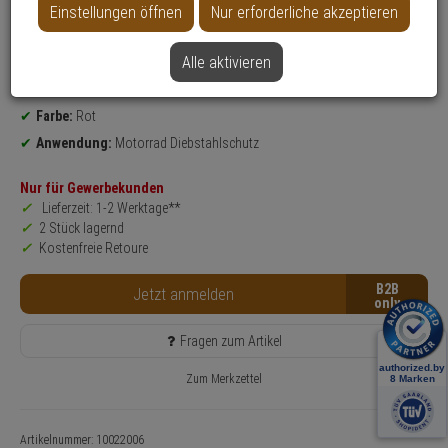
Einstellungen öffnen
Nur erforderliche akzeptieren
Produktinformationen
Bremsscheibenschloss - Modell: Granit Sledg
Alle aktivieren
Sicherheitslevel:
17
Gewicht:
768 g
Farbe:
Rot
Anwendung:
Motorrad Diebstahlschutz
Nur für Gewerbekunden
Lieferzeit: 1-2 Werktage**
2 Stück lagernd
Kostenfreie Retoure
B2B
Jetzt anmelden
Fragen zum Artikel
Zum Merkzettel
Artikelnummer: 10022006