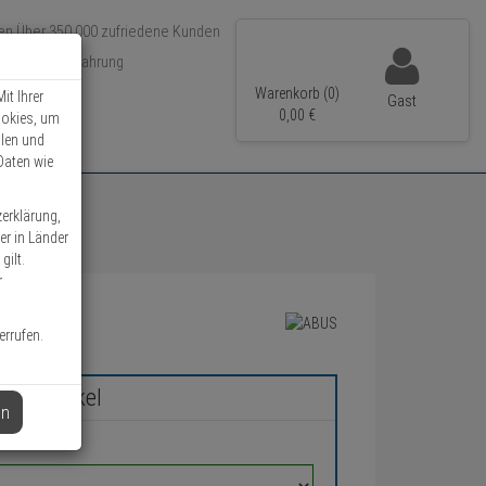
Über 350.000 zufriedene Kunden
r 15 Jahre Erfahrung
ler Versand
Warenkorb (0)
it Ihrer
Gast
0,
00
€
ookies, um
llen und
Daten wie
zerklärung,
er in Länder
gilt.
r
errufen.
chen Artikel
en