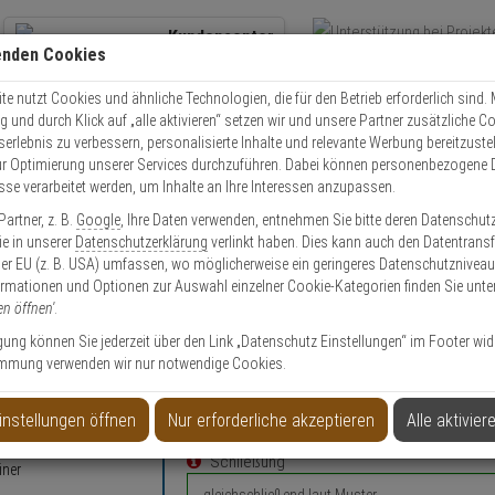
Kundencenter
enden Cookies
Übe
+49 (0)821 899 493-0
Schnel
Kontaktservice
nutzen
e nutzt Cookies und ähnliche Technologien, die für den Betrieb erforderlich sind. M
und durch Klick auf „alle aktivieren“ setzen wir und unsere Partner zusätzliche C
Mo. - Do.: 8:00 - 16:30 Fr. 8:00 - 14:00 Uhr
serlebnis zu verbessern, personalisierte Inhalte und relevante Werbung bereitzuste
r Optimierung unserer Services durchzuführen. Dabei können personenbezogene 
esse verarbeitet werden, um Inhalte an Ihre Interessen anzupassen.
olle
ABUS 83 Submariner Vorhangschloss Nachbestellung
artner, z. B.
Google
, Ihre Daten verwenden, entnehmen Sie bitte deren Datenschut
Sie in unserer
Datenschutzerklärung
verlinkt haben. Dies kann auch den Datentransf
er EU (z. B. USA) umfassen, wo möglicherweise ein geringeres Datenschutzniveau 
ormationen und Optionen zur Auswahl einzelner Cookie-Kategorien finden Sie unte
en öffnen'
.
chloss Nachbestellung
ligung können Sie jederzeit über den Link „Datenschutz Einstellungen“ im Footer wid
mmung verwenden wir nur notwendige Cookies.
Konfigurieren Sie Ihren persönli
instellungen öffnen
Nur erforderliche akzeptieren
Alle aktivier
Schließung