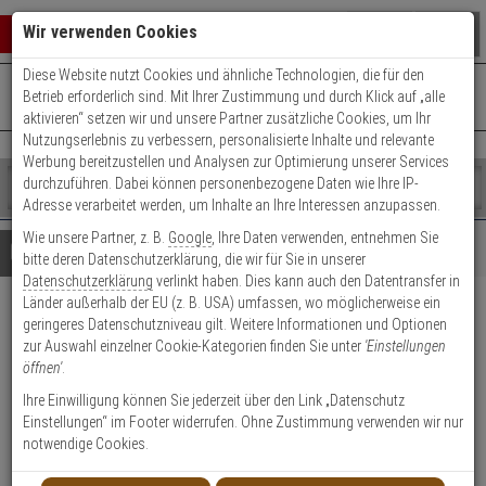
Warenkorb schließen
Suche öffnen
Warenko
Wir verwenden Cookies
Diese Website nutzt Cookies und ähnliche Technologien, die für den
+49 (0)821 899 493-0
Mo. - Do.: 8:00 - 16:30 | Fr.: 8:00 - 14:00 Uhr
0 ARTIKEL IM WARENKORB
Betrieb erforderlich sind. Mit Ihrer Zustimmung und durch Klick auf „alle
Kontaktservice nutzen
aktivieren“ setzen wir und unsere Partner zusätzliche Cookies, um Ihr
Ihr Warenkorb ist momentan leer.
Ergebnisse (
)
Nutzungserlebnis zu verbessern, personalisierte Inhalte und relevante
Fertig
Werbung bereitzustellen und Analysen zur Optimierung unserer Services
Shop
durchzuführen. Dabei können personenbezogene Daten wie Ihre IP-
durchsuchen
Adresse verarbeitet werden, um Inhalte an Ihre Interessen anzupassen.
Bitte
Es
Wie unsere Partner, z. B.
Google
, Ihre Daten verwenden, entnehmen Sie
geben
wurde
Details
Beratung
bitte deren Datenschutzerklärung, die wir für Sie in unserer
Sie
noch
Datenschutzerklärung
verlinkt haben. Dies kann auch den Datentransfer in
mindestens
Kategorien
Länder außerhalb der EU (z. B. USA) umfassen, wo möglicherweise ein
3
Suche
ABUS Aluminium-
geringeres Datenschutzniveau gilt. Weitere Informationen und Optionen
Zeichen
gestartet
zur Auswahl einzelner Cookie-Kategorien finden Sie unter
'Einstellungen
ein,
Vorhangschloss 72/40 schwarz
öffnen'
.
um
die
Ihre Einwilligung können Sie jederzeit über den Link „Datenschutz
Produktmerkmale
Suche
Einstellungen“ im Footer widerrufen. Ohne Zustimmung verwenden wir nur
zu
notwendige Cookies.
Datenblatt drucken
starten.