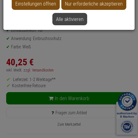
Datenblatt drucken
Einstellungen öffnen
Nur erforderliche akzeptieren
Produktinformationen
Zustand:
Siegel gebrochen
Alle aktivieren
Zubehörartikel, Schutzrosette - Modell: TSS550
Einsatzbereich: Tür
Anwendung: Einbruchsschutz
Farbe: Weiß
40,
25
€
inkl. MwSt.
zzgl. Versandkosten
Lieferzeit: 1-2 Werktage**
Kostenfreie Retoure
In den Warenkorb
Fragen zum Artikel
Zum Merkzettel