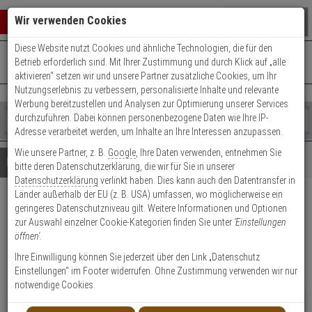
Warenkorb schließen
Suche öffnen
Warenko
Wir verwenden Cookies
Diese Website nutzt Cookies und ähnliche Technologien, die für den
+49 (0)821 899 493-0
Mo. - Do.: 8:00 - 16:30 | Fr.: 8:00 - 14:00 Uhr
0 ARTIKEL IM WARENKORB
Betrieb erforderlich sind. Mit Ihrer Zustimmung und durch Klick auf „alle
Kontaktservice nutzen
aktivieren“ setzen wir und unsere Partner zusätzliche Cookies, um Ihr
Ihr Warenkorb ist momentan leer.
Ergebnisse (
)
Nutzungserlebnis zu verbessern, personalisierte Inhalte und relevante
Fertig
Werbung bereitzustellen und Analysen zur Optimierung unserer Services
Shop
durchzuführen. Dabei können personenbezogene Daten wie Ihre IP-
durchsuchen
Adresse verarbeitet werden, um Inhalte an Ihre Interessen anzupassen.
Bitte
Es
Wie unsere Partner, z. B.
Google
, Ihre Daten verwenden, entnehmen Sie
geben
wurde
Details
Beratung
bitte deren Datenschutzerklärung, die wir für Sie in unserer
Sie
noch
Datenschutzerklärung
verlinkt haben. Dies kann auch den Datentransfer in
mindestens
Kategorien
Länder außerhalb der EU (z. B. USA) umfassen, wo möglicherweise ein
3
Suche
ABUS Außenrosette für
geringeres Datenschutzniveau gilt. Weitere Informationen und Optionen
Zeichen
gestartet
zur Auswahl einzelner Cookie-Kategorien finden Sie unter
'Einstellungen
ein,
TSS550 weiß, B-Ware
öffnen'
.
um
die
Ihre Einwilligung können Sie jederzeit über den Link „Datenschutz
Produktmerkmale
Suche
B-Ware
Einstellungen“ im Footer widerrufen. Ohne Zustimmung verwenden wir nur
zu
notwendige Cookies.
starten.
NEU