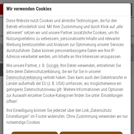
Warenkorb schließen
Suche öffnen
Warenko
Wir verwenden Cookies
Diese Website nutzt Cookies und ähnliche Technologien, die für den
+49 (0)821 899 493-0
Mo. - Do.: 8:00 - 16:30 | Fr.: 8:00 - 14:00 Uhr
0 ARTIKEL IM WARENKORB
Betrieb erforderlich sind. Mit Ihrer Zustimmung und durch Klick auf „alle
Kontaktservice nutzen
aktivieren“ setzen wir und unsere Partner zusätzliche Cookies, um Ihr
Ihr Warenkorb ist momentan leer.
Ergebnisse (
)
Nutzungserlebnis zu verbessern, personalisierte Inhalte und relevante
Fertig
Werbung bereitzustellen und Analysen zur Optimierung unserer Services
Shop
durchzuführen. Dabei können personenbezogene Daten wie Ihre IP-
durchsuchen
Adresse verarbeitet werden, um Inhalte an Ihre Interessen anzupassen.
Bitte
Es
Wie unsere Partner, z. B.
Google
, Ihre Daten verwenden, entnehmen Sie
geben
wurde
Details
Beratung
bitte deren Datenschutzerklärung, die wir für Sie in unserer
Sie
noch
Datenschutzerklärung
verlinkt haben. Dies kann auch den Datentransfer in
mindestens
Kategorien
Länder außerhalb der EU (z. B. USA) umfassen, wo möglicherweise ein
3
Suche
ABUS AZEM10000
geringeres Datenschutzniveau gilt. Weitere Informationen und Optionen
Zeichen
gestartet
zur Auswahl einzelner Cookie-Kategorien finden Sie unter
'Einstellungen
ein,
Erschütterungsmelder, B-Ware
öffnen'
.
um
die
Ihre Einwilligung können Sie jederzeit über den Link „Datenschutz
Produktmerkmale
Suche
Einstellungen“ im Footer widerrufen. Ohne Zustimmung verwenden wir nur
zu
notwendige Cookies.
Datenblatt drucken
starten.