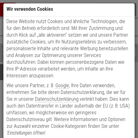
Warenkorb schließen
Suche öffnen
Warenko
Wir verwenden Cookies
Diese Website nutzt Cookies und ähnliche Technologien, die
+49 (0)821 899 493-0
Mo. - Do.: 8:00 - 16:30 | Fr.: 8:00 - 14:00 Uhr
0 ARTIKEL IM WARENKORB
für den Betrieb erforderlich sind. Mit Ihrer Zustimmung und
Kontaktservice nutzen
durch Klick auf „alle aktivieren“ setzen wir und unsere Partner
Ihr Warenkorb ist momentan leer.
Ergebnisse (
)
zusätzliche Cookies, um Ihr Nutzungserlebnis zu verbessern,
Fertig
personalisierte Inhalte und relevante Werbung bereitzustellen
Shop
durchsuchen
und Analysen zur Optimierung unserer Services
Bitte
Es
durchzuführen. Dabei können personenbezogene Daten wie
geben
wurde
Ihre IP-Adresse verarbeitet werden, um Inhalte an Ihre
Details
Beratung
Sie
noch
Interessen anzupassen.
mindestens
Kategorien
Wie unsere Partner, z. B.
Google
, Ihre Daten verwenden,
3
Suche
ABUS Backofentürsicherung
Zeichen
gestartet
entnehmen Sie bitte deren Datenschutzerklärung, die wir für
ein,
Sie in unserer
Datenschutzerklärung
verlinkt haben. Dies kann
JC4600 Nina
um
auch den Datentransfer in Länder außerhalb der EU (z. B. USA)
die
umfassen, wo möglicherweise ein geringeres
Suche
Produktmerkmale
Datenschutzniveau gilt. Weitere Informationen und Optionen
zu
zur Auswahl einzelner Cookie-Kategorien finden Sie unter
starten.
'Einstellungen öffnen'
.
Datenblatt drucken