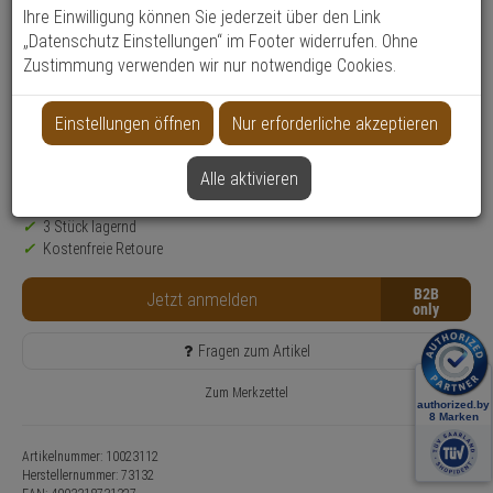
Ihre Einwilligung können Sie jederzeit über den Link
Produktinformationen
„Datenschutz Einstellungen“ im Footer widerrufen. Ohne
Typ: Backofentürsicherung
Zustimmung verwenden wir nur notwendige Cookies.
Serie: JC
Anwendung: Kindersicherheit
Einstellungen öffnen
Nur erforderliche akzeptieren
Farbe: Weiß
Alle aktivieren
Nur für Gewerbekunden
Lieferzeit: 1-2 Werktage**
3 Stück lagernd
Kostenfreie Retoure
B2B
Jetzt anmelden
Fragen zum Artikel
Zum Merkzettel
Artikelnummer: 10023112
Herstellernummer:
73132