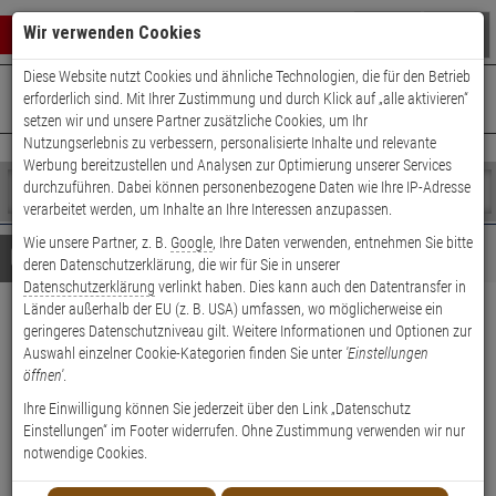
Warenkorb schließen
Suche öffnen
Warenko
Wir verwenden Cookies
Diese Website nutzt Cookies und ähnliche Technologien, die für den Betrieb
+49 (0)821 899 493-0
Mo. - Do.: 8:00 - 16:30 | Fr.: 8:00 - 14:00 Uhr
0 ARTIKEL IM WARENKORB
erforderlich sind. Mit Ihrer Zustimmung und durch Klick auf „alle aktivieren“
Kontaktservice nutzen
setzen wir und unsere Partner zusätzliche Cookies, um Ihr
Ihr Warenkorb ist momentan leer.
Ergebnisse (
)
Nutzungserlebnis zu verbessern, personalisierte Inhalte und relevante
Fertig
Werbung bereitzustellen und Analysen zur Optimierung unserer Services
Shop
durchzuführen. Dabei können personenbezogene Daten wie Ihre IP-Adresse
durchsuchen
verarbeitet werden, um Inhalte an Ihre Interessen anzupassen.
Bitte
Es
Wie unsere Partner, z. B.
Google
, Ihre Daten verwenden, entnehmen Sie bitte
geben
wurde
Details
Beratung
deren Datenschutzerklärung, die wir für Sie in unserer
Sie
noch
Datenschutzerklärung
verlinkt haben. Dies kann auch den Datentransfer in
mindestens
Kategorien
Länder außerhalb der EU (z. B. USA) umfassen, wo möglicherweise ein
3
Suche
Abus Bettgitter 150 cm -
geringeres Datenschutzniveau gilt. Weitere Informationen und Optionen zur
Zeichen
gestartet
Auswahl einzelner Cookie-Kategorien finden Sie unter
'Einstellungen
ein,
JC9100 Eric grau
öffnen'
.
um
die
Ihre Einwilligung können Sie jederzeit über den Link „Datenschutz
Produktmerkmale
Suche
Einstellungen“ im Footer widerrufen. Ohne Zustimmung verwenden wir nur
zu
notwendige Cookies.
Datenblatt drucken
starten.