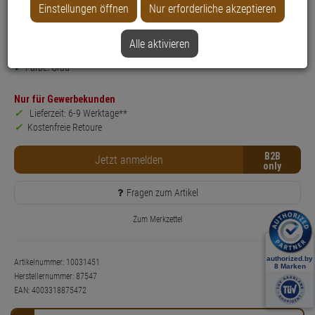
Produktinformationen
Einstellungen öffnen
Nur erforderliche akzeptieren
Typ: Bettgitter
Serie: JC
Alle aktivieren
Anwendung: Kindersicherheit
Farbe: Grau
Nur für Gewerbekunden
Lieferzeit: 6-9 Werktage**
Kostenfreie Retoure
B2B
Jetzt anmelden
Fragen zum Artikel
Zum Merkzettel
Artikelnummer: 10031451
Herstellernummer:
87547
EAN:
4003318875472