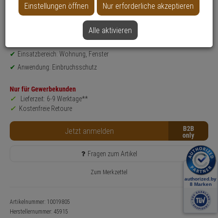
Einstellungen öffnen
Nur erforderliche akzeptieren
Datenblatt drucken
Alle aktivieren
Produktinformationen
Zubehörartikel, Bohrer
Einsatzbereich: Wohnung, Fenster
Anwendung: Einbruchsschutz
Nur für Gewerbekunden
Lieferzeit: 6-9 Werktage**
Kostenfreie Retoure
B2B
Jetzt anmelden
Fragen zum Artikel
Zum Merkzettel
Artikelnummer: 10019805
Herstellernummer:
45915