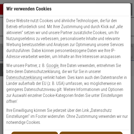
Warenkorb schließen
Suche öffnen
Warenko
Wir verwenden Cookies
Diese Website nutzt Cookies und ähnliche Technologien, die für den
+49 (0)821 899 493-0
Mo. - Do.: 8:00 - 16:30 | Fr.: 8:00 - 14:00 Uhr
0 ARTIKEL IM WARENKORB
Betrieb erforderlich sind. Mit Ihrer Zustimmung und durch Klick auf „alle
Kontaktservice nutzen
aktivieren“ setzen wir und unsere Partner zusätzliche Cookies, um Ihr
Ihr Warenkorb ist momentan leer.
Ergebnisse (
)
Nutzungserlebnis zu verbessern, personalisierte Inhalte und relevante
Fertig
Werbung bereitzustellen und Analysen zur Optimierung unserer Services
Shop
durchzuführen. Dabei können personenbezogene Daten wie Ihre IP-
durchsuchen
Adresse verarbeitet werden, um Inhalte an Ihre Interessen anzupassen.
Bitte
Es
Wie unsere Partner, z. B.
Google
, Ihre Daten verwenden, entnehmen Sie
geben
wurde
Details
Beratung
bitte deren Datenschutzerklärung, die wir für Sie in unserer
Sie
noch
Datenschutzerklärung
verlinkt haben. Dies kann auch den Datentransfer in
mindestens
Kategorien
Länder außerhalb der EU (z. B. USA) umfassen, wo möglicherweise ein
3
Suche
ABUS Bohrer 4,0 mm für
geringeres Datenschutzniveau gilt. Weitere Informationen und Optionen
Zeichen
gestartet
zur Auswahl einzelner Cookie-Kategorien finden Sie unter
'Einstellungen
ein,
Fensterrahmen
öffnen'
.
um
die
Ihre Einwilligung können Sie jederzeit über den Link „Datenschutz
1
Suche
Einstellungen“ im Footer widerrufen. Ohne Zustimmung verwenden wir nur
zu
notwendige Cookies.
starten.
Produktmerkmale