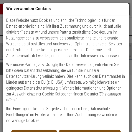
Warenkorb schließen
Suche öffnen
Warenko
Wir verwenden Cookies
Diese Website nutzt Cookies und ähnliche Technologien, die für den
+49 (0)821 899 493-0
Mo. - Do.: 8:00 - 16:30 | Fr.: 8:00 - 14:00 Uhr
0 ARTIKEL IM WARENKORB
Betrieb erforderlich sind. Mit Ihrer Zustimmung und durch Klick auf „alle
Kontaktservice nutzen
aktivieren“ setzen wir und unsere Partner zusätzliche Cookies, um Ihr
Ihr Warenkorb ist momentan leer.
Ergebnisse (
)
Nutzungserlebnis zu verbessern, personalisierte Inhalte und relevante
Fertig
Werbung bereitzustellen und Analysen zur Optimierung unserer Services
Shop
durchzuführen. Dabei können personenbezogene Daten wie Ihre IP-
durchsuchen
Adresse verarbeitet werden, um Inhalte an Ihre Interessen anzupassen.
Bitte
Es
Wie unsere Partner, z. B.
Google
, Ihre Daten verwenden, entnehmen Sie
geben
wurde
Details
Beratung
bitte deren Datenschutzerklärung, die wir für Sie in unserer
Sie
noch
Datenschutzerklärung
verlinkt haben. Dies kann auch den Datentransfer in
mindestens
Kategorien
Länder außerhalb der EU (z. B. USA) umfassen, wo möglicherweise ein
3
Suche
Abus Bordo Granit X-Plus
geringeres Datenschutzniveau gilt. Weitere Informationen und Optionen
Zeichen
gestartet
zur Auswahl einzelner Cookie-Kategorien finden Sie unter
'Einstellungen
ein,
6500/85 Black gleichschl.
öffnen'
.
um
die
Ihre Einwilligung können Sie jederzeit über den Link „Datenschutz
Produktmerkmale
Suche
Einstellungen“ im Footer widerrufen. Ohne Zustimmung verwenden wir nur
zu
notwendige Cookies.
starten.