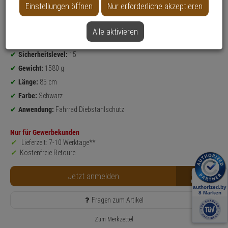
Einstellungen öffnen
Nur erforderliche akzeptieren
Datenblatt drucken
Alle aktivieren
Produktinformationen
Faltschloss - Modell: Bordo
Sicherheitslevel:
15
Gewicht:
1580 g
Länge:
85 cm
Farbe:
Schwarz
Anwendung:
Fahrrad Diebstahlschutz
Nur für Gewerbekunden
Lieferzeit: 7-10 Werktage**
Kostenfreie Retoure
B2B
Jetzt anmelden
Fragen zum Artikel
Zum Merkzettel