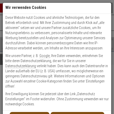
Warenkorb schließen
Suche öffnen
Warenko
Wir verwenden Cookies
Diese Website nutzt Cookies und ähnliche Technologien, die für den
+49 (0)821 899 493-0
Mo. - Do.: 8:00 - 16:30 | Fr.: 8:00 - 14:00 Uhr
0 ARTIKEL IM WARENKORB
Betrieb erforderlich sind. Mit Ihrer Zustimmung und durch Klick auf „alle
Kontaktservice nutzen
aktivieren“ setzen wir und unsere Partner zusätzliche Cookies, um Ihr
Ihr Warenkorb ist momentan leer.
Ergebnisse (
)
Nutzungserlebnis zu verbessern, personalisierte Inhalte und relevante
Fertig
Werbung bereitzustellen und Analysen zur Optimierung unserer Services
Shop
durchzuführen. Dabei können personenbezogene Daten wie Ihre IP-
durchsuchen
Adresse verarbeitet werden, um Inhalte an Ihre Interessen anzupassen.
Bitte
Es
Wie unsere Partner, z. B.
Google
, Ihre Daten verwenden, entnehmen Sie
geben
wurde
Details
Beratung
bitte deren Datenschutzerklärung, die wir für Sie in unserer
Sie
noch
Datenschutzerklärung
verlinkt haben. Dies kann auch den Datentransfer in
mindestens
Kategorien
Länder außerhalb der EU (z. B. USA) umfassen, wo möglicherweise ein
3
Suche
Abus Bravus 2000
geringeres Datenschutzniveau gilt. Weitere Informationen und Optionen
Zeichen
gestartet
zur Auswahl einzelner Cookie-Kategorien finden Sie unter
'Einstellungen
ein,
Doppelzylinder 30/35 vs. 5 Schl.
öffnen'
.
um
die
Ihre Einwilligung können Sie jederzeit über den Link „Datenschutz
1
Suche
Einstellungen“ im Footer widerrufen. Ohne Zustimmung verwenden wir nur
zu
notwendige Cookies.
starten.
Produktmerkmale