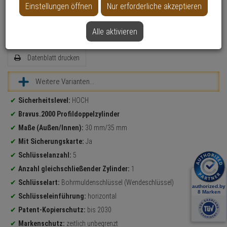
Einstellungen öffnen
Nur erforderliche akzeptieren
Zylinder messen
Alle aktivieren
Datenblatt drucken
Weitere Varianten...
Produktinformationen
Sicherheitslevel:
HOCH
Bravus.2000 Profildoppelzylinder
Maße (Außen/Innen):
30 mm/35 mm
Mit Sicherungskarte:
Ja
Schlüsselanzahl:
5
Anzahl gleichschließender Zylinder:
1
Schlüsselart:
Bohrmuldenschlüssel (Wendeschlüssel)
Schlüsseleinführung:
horizontal
Patent-Kopierschutz:
bis 2030
Markenschutz:
zeitlich unbegrenzt