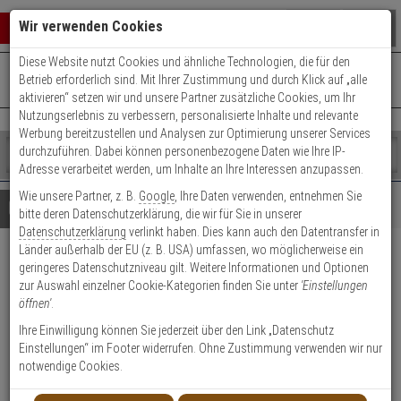
Warenkorb schließen
Suche öffnen
Warenko
Wir verwenden Cookies
Diese Website nutzt Cookies und ähnliche Technologien, die für den
+49 (0)821 899 493-0
Mo. - Do.: 8:00 - 16:30 | Fr.: 8:00 - 14:00 Uhr
0 ARTIKEL IM WARENKORB
Betrieb erforderlich sind. Mit Ihrer Zustimmung und durch Klick auf „alle
Kontaktservice nutzen
aktivieren“ setzen wir und unsere Partner zusätzliche Cookies, um Ihr
Ihr Warenkorb ist momentan leer.
Ergebnisse (
)
Nutzungserlebnis zu verbessern, personalisierte Inhalte und relevante
Fertig
Werbung bereitzustellen und Analysen zur Optimierung unserer Services
Shop
durchzuführen. Dabei können personenbezogene Daten wie Ihre IP-
durchsuchen
Adresse verarbeitet werden, um Inhalte an Ihre Interessen anzupassen.
Bitte
Es
Wie unsere Partner, z. B.
Google
, Ihre Daten verwenden, entnehmen Sie
geben
wurde
Details
Beratung
bitte deren Datenschutzerklärung, die wir für Sie in unserer
Sie
noch
Datenschutzerklärung
verlinkt haben. Dies kann auch den Datentransfer in
mindestens
Kategorien
Länder außerhalb der EU (z. B. USA) umfassen, wo möglicherweise ein
3
Suche
Abus Bravus 2000
geringeres Datenschutzniveau gilt. Weitere Informationen und Optionen
Zeichen
gestartet
zur Auswahl einzelner Cookie-Kategorien finden Sie unter
'Einstellungen
ein,
Doppelzylinder 40/45 vs. 3 Schl.
öffnen'
.
um
die
Ihre Einwilligung können Sie jederzeit über den Link „Datenschutz
Produktmerkmale
Suche
Einstellungen“ im Footer widerrufen. Ohne Zustimmung verwenden wir nur
zu
notwendige Cookies.
starten.
Zylinder messen