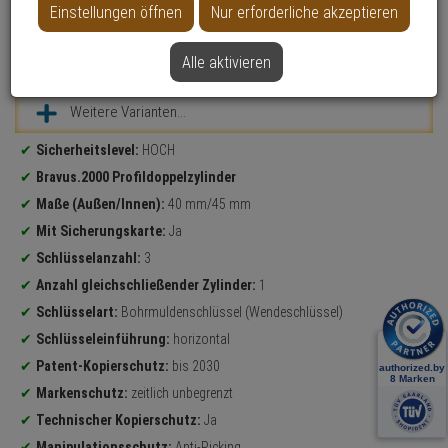
Einstellungen öffnen
Nur erforderliche akzeptieren
Alle aktivieren
Datenblatt drucken
Weitere Varianten...
Produktinformationen
Sicherheitslevel:
HOCH
Bravus.2000 Profildoppelzylinder
Maße (Außen/Innen):
40 mm/45 mm
Mit Sicherungskarte:
Ja
Schlüsselanzahl:
3
Anzahl gleichschließender Zylinder:
1
Schlüsselart:
Bohrmuldenschlüssel (Wendeschlüssel)
Schlüsseleinführung:
horizontal
Patent-Kopierschutz:
bis 2030
Markenschutz:
zeitlich unbegrenzt
Technischer Kopierschutz:
Ja
Manipulationsschutz:
Anti-Picking