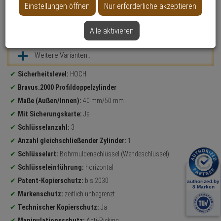
Einstellungen öffnen
Nur erforderliche akzeptieren
Alle aktivieren
Datenblatt drucken
Weitere Varianten...
Produktinformationen
Sicherheitslevel:
HOCH
Bravus.2000 Profildoppelzylinder
Maße (Außen/Innen):
40 mm/50 mm
Mit Sicherungskarte:
Ja
Schlüsselanzahl:
3
Anzahl gleichschließender Zylinder:
1
Schlüsselart:
Bohrmuldenschlüssel (Wendeschlüssel)
Schlüsseleinführung:
horizontal
Patent-Kopierschutz:
bis 2030
Markenschutz:
zeitlich unbegrenzt
Technischer Kopierschutz:
Ja
Manipulationsschutz:
Anti-Picking