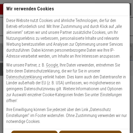
Warenkorb schließen
Suche öffnen
Warenko
Wir verwenden Cookies
Diese Website nutzt Cookies und ähnliche Technologien, die für den
+49 (0)821 899 493-0
Mo. - Do.: 8:00 - 16:30 | Fr.: 8:00 - 14:00 Uhr
0 ARTIKEL IM WARENKORB
Betrieb erforderlich sind. Mit Ihrer Zustimmung und durch Klick auf „alle
Kontaktservice nutzen
aktivieren“ setzen wir und unsere Partner zusätzliche Cookies, um Ihr
Ihr Warenkorb ist momentan leer.
Ergebnisse (
)
Nutzungserlebnis zu verbessern, personalisierte Inhalte und relevante
Fertig
Werbung bereitzustellen und Analysen zur Optimierung unserer Services
Shop
durchzuführen. Dabei können personenbezogene Daten wie Ihre IP-
durchsuchen
Adresse verarbeitet werden, um Inhalte an Ihre Interessen anzupassen.
Bitte
Es
Wie unsere Partner, z. B.
Google
, Ihre Daten verwenden, entnehmen Sie
geben
wurde
Details
Beratung
bitte deren Datenschutzerklärung, die wir für Sie in unserer
Sie
noch
Datenschutzerklärung
verlinkt haben. Dies kann auch den Datentransfer in
mindestens
Kategorien
Länder außerhalb der EU (z. B. USA) umfassen, wo möglicherweise ein
3
Suche
Abus Bravus 2000
geringeres Datenschutzniveau gilt. Weitere Informationen und Optionen
Zeichen
gestartet
zur Auswahl einzelner Cookie-Kategorien finden Sie unter
'Einstellungen
ein,
Doppelzylinder 40/50 vs. 3 Schl.
öffnen'
.
um
die
Ihre Einwilligung können Sie jederzeit über den Link „Datenschutz
Produktmerkmale
Suche
Einstellungen“ im Footer widerrufen. Ohne Zustimmung verwenden wir nur
zu
notwendige Cookies.
starten.
Zylinder messen