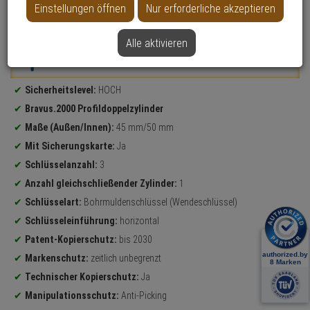
Einstellungen öffnen
Nur erforderliche akzeptieren
Datenblatt drucken
Alle aktivieren
Weitere Varianten...
Produktinformationen
Sicherheitslevel:
HOCH
Bravus.2000 Profildoppelzylinder
Maße (Außen/Innen):
45 mm/50 mm
Mit Sicherungskarte:
Ja
Schlüsselanzahl:
3
Anzahl gleichschließender Zylinder:
1
Schlüsselart:
Bohrmuldenschlüssel (Wendeschlüssel)
Schlüsseleinführung:
horizontal
Patent-Kopierschutz:
bis 2030
Markenschutz:
zeitlich unbegrenzt
Technischer Kopierschutz:
Ja
Manipulationsschutz:
Anti-Picking