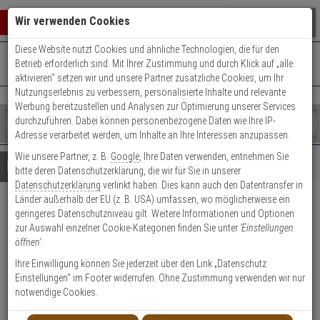
Warenkorb schließen
Suche öffnen
Warenko
Wir verwenden Cookies
Diese Website nutzt Cookies und ähnliche Technologien, die für den
+49 (0)821 899 493-0
Mo. - Do.: 8:00 - 16:30 | Fr.: 8:00 - 14:00 Uhr
0 ARTIKEL IM WARENKORB
Betrieb erforderlich sind. Mit Ihrer Zustimmung und durch Klick auf „alle
Kontaktservice nutzen
aktivieren“ setzen wir und unsere Partner zusätzliche Cookies, um Ihr
Ihr Warenkorb ist momentan leer.
Ergebnisse (
)
Nutzungserlebnis zu verbessern, personalisierte Inhalte und relevante
Fertig
Werbung bereitzustellen und Analysen zur Optimierung unserer Services
Shop
durchzuführen. Dabei können personenbezogene Daten wie Ihre IP-
durchsuchen
Adresse verarbeitet werden, um Inhalte an Ihre Interessen anzupassen.
Bitte
Es
Wie unsere Partner, z. B.
Google
, Ihre Daten verwenden, entnehmen Sie
geben
wurde
Details
Beratung
bitte deren Datenschutzerklärung, die wir für Sie in unserer
Sie
noch
Datenschutzerklärung
verlinkt haben. Dies kann auch den Datentransfer in
mindestens
Kategorien
Länder außerhalb der EU (z. B. USA) umfassen, wo möglicherweise ein
3
Suche
Abus Bravus 2000
geringeres Datenschutzniveau gilt. Weitere Informationen und Optionen
Zeichen
gestartet
zur Auswahl einzelner Cookie-Kategorien finden Sie unter
'Einstellungen
ein,
Doppelzylinder 45/50 vs. 3 Schl.
öffnen'
.
um
die
Ihre Einwilligung können Sie jederzeit über den Link „Datenschutz
Produktmerkmale
Suche
Einstellungen“ im Footer widerrufen. Ohne Zustimmung verwenden wir nur
zu
notwendige Cookies.
starten.
Zylinder messen