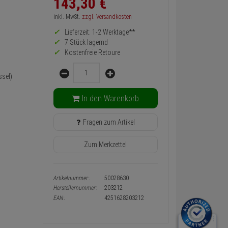
143,
30
€
zurück
Preis,
inkl. MwSt.
zzgl. Versandkosten
Verfügbakeit
Lieferzeit: 1-2 Werktage**
und
Warenkorb-
7 Stück lagernd
oder
Kostenfreie Retoure
Konfigurieren-
Menge
Button
sel)
In den Warenkorb
Fragen zum Artikel
Zum Merkzettel
Artikelnummer:
50028630
Herstellernummer:
203212
EAN:
4251628203212