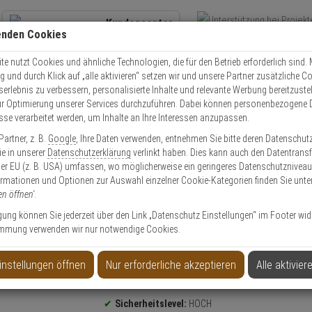
Kundencenter
enden Cookies
Übe
+49 (0)821 899 493-0
Schnel
Kontaktservice
nutzen
e nutzt Cookies und ähnliche Technologien, die für den Betrieb erforderlich sind. M
und durch Klick auf „alle aktivieren“ setzen wir und unsere Partner zusätzliche C
Mo. - Do.: 8:00 - 16:30 Fr. 8:00 - 14:00 Uhr
serlebnis zu verbessern, personalisierte Inhalte und relevante Werbung bereitzuste
r Optimierung unserer Services durchzuführen. Dabei können personenbezogene 
esse verarbeitet werden, um Inhalte an Ihre Interessen anzupassen.
olle
Schließzylinder
Schließzylinder Set
Abus Bravus 2000 Doppelzyli
artner, z. B.
Google
, Ihre Daten verwenden, entnehmen Sie bitte deren Datenschut
Sie in unserer
Datenschutzerklärung
verlinkt haben. Dies kann auch den Datentransf
er EU (z. B. USA) umfassen, wo möglicherweise ein geringeres Datenschutzniveau 
ormationen und Optionen zur Auswahl einzelner Cookie-Kategorien finden Sie unte
en öffnen'
.
r 45/50 vs. 5 Schl.
ligung können Sie jederzeit über den Link „Datenschutz Einstellungen“ im Footer wid
mmung verwenden wir nur notwendige Cookies.
instellungen öffnen
Nur erforderliche akzeptieren
Alle aktivier
Produktinformationen
Sicherheitslevel:
HOCH