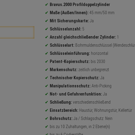
Bravus.2000 Profildoppelzylinder
Maße (Außen/Innen):
45 mm/50 mm
Mit Sicherungskarte:
Ja
Schlüsselanzahl:
5
Anzahl gleichschließender Zylinder:
1
Schlüsselart:
Bohrmuldenschlüssel (Wendeschlüs
Schlüsseleinführung:
horizontal
Patent-Kopierschutz:
bis 2030
Markenschutz:
zeitlich unbegrenzt
Technischer Kopierschutz:
Ja
Manipulationsschutz:
Anti-Picking
Not- und Gefahrenfunktion:
Ja
Schließung:
verschiedenschließend
Einsatzbereich:
Haustür, Wohnungstür, Kellertür
Bohrschutz:
Ja / Schlagschutz: Nein
bis zu 10 Zuhaltungen, in 2 Ebene(n)
bis zu 6 Codierstifte