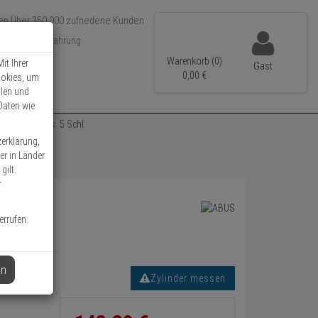
Über 350.000 zufriedene Kunden
r 15 Jahre Erfahrung
ler Versand
Warenkorb (0)
it Ihrer
Gast
0,
00
€
ookies, um
llen und
Daten wie
nder 45/50 vs. 5 Schl.
zerklärung,
er in Länder
gilt.
r
errufen.
en
Zylinder messen
Informationen