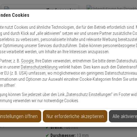
Kundencenter
enden Cookies
Übe
+49 (0)821 899 493-0
Schnel
Kontaktservice
nutzen
e nutzt Cookies und ähnliche Technologien, die für den Betrieb erforderlich sind. M
und durch Klick auf „alle aktivieren“ setzen wir und unsere Partner zusätzliche C
Mo. - Do.: 8:00 - 16:30 Fr. 8:00 - 14:00 Uhr
serlebnis zu verbessern, personalisierte Inhalte und relevante Werbung bereitzuste
r Optimierung unserer Services durchzuführen. Dabei können personenbezogene 
esse verarbeitet werden, um Inhalte an Ihre Interessen anzupassen.
oss Granit X-Plus 540/160HB230 gl.
artner, z. B.
Google
, Ihre Daten verwenden, entnehmen Sie bitte deren Datenschut
Sie in unserer
Datenschutzerklärung
verlinkt haben. Dies kann auch den Datentransf
er EU (z. B. USA) umfassen, wo möglicherweise ein geringeres Datenschutzniveau 
ormationen und Optionen zur Auswahl einzelner Cookie-Kategorien finden Sie unte
en öffnen'
.
us 540/160HB230 gl.
ligung können Sie jederzeit über den Link „Datenschutz Einstellungen“ im Footer wid
mmung verwenden wir nur notwendige Cookies.
Produktinformationen
Bügelschloss - Modell: GRANIT X Plus
instellungen öffnen
Nur erforderliche akzeptieren
Alle aktivier
Sicherheitslevel:
15
Breite:
108 mm
Durchmesser:
13 mm