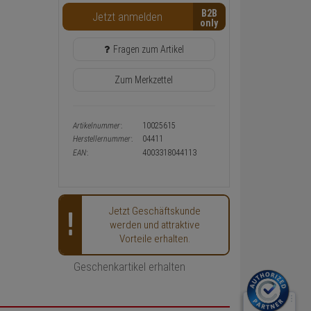
Warenkorb-
B2B
Jetzt anmelden
oder
Konfigurieren-
Button
Fragen zum Artikel
Zum Merkzettel
Artikelnummer:
10025615
Herstellernummer:
04411
EAN:
4003318044113
Jetzt Geschäftskunde
werden und attraktive
Vorteile erhalten.
Geschenkartikel erhalten