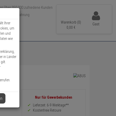
Über 350.000 zufriedene Kunden
r 15 Jahre Erfahrung
ler Versand
Warenkorb (0)
it Ihrer
Gast
0,
00
€
ookies, um
llen und
Daten wie
zerklärung,
er in Länder
gilt.
r
errufen.
Informationen
Nur für Gewerbekunden
en
zurück
Preis,
Lieferzeit: 6-9 Werktage**
Verfügbakeit
Kostenfreie Retoure
und