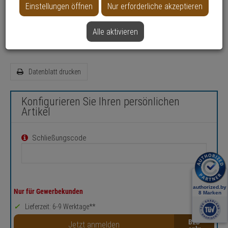
Einstellungen öffnen
Nur erforderliche akzeptieren
Länge: 85 cm
Durchmesser: 9 mm
Alle aktivieren
Sicherheitslevel: 12
Datenblatt drucken
Konfigurieren Sie Ihren persönlichen
Artikel
Schließungscode
Nur für Gewerbekunden
Lieferzeit: 6-9 Werktage**
B2B
Jetzt anmelden