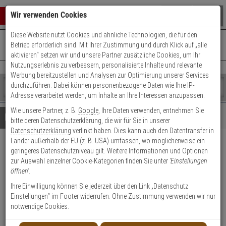
Warenkorb schließen
Suche öffnen
Warenko
Wir verwenden Cookies
Diese Website nutzt Cookies und ähnliche Technologien, die für den
+49 (0)821 899 493-0
Mo. - Do.: 8:00 - 16:30 | Fr.: 8:00 - 14:00 Uhr
0 ARTIKEL IM WARENKORB
Betrieb erforderlich sind. Mit Ihrer Zustimmung und durch Klick auf „alle
Kontaktservice nutzen
aktivieren“ setzen wir und unsere Partner zusätzliche Cookies, um Ihr
Ihr Warenkorb ist momentan leer.
Ergebnisse (
)
Nutzungserlebnis zu verbessern, personalisierte Inhalte und relevante
Fertig
Werbung bereitzustellen und Analysen zur Optimierung unserer Services
Shop
durchzuführen. Dabei können personenbezogene Daten wie Ihre IP-
durchsuchen
Adresse verarbeitet werden, um Inhalte an Ihre Interessen anzupassen.
Bitte
Es
Wie unsere Partner, z. B.
Google
, Ihre Daten verwenden, entnehmen Sie
geben
wurde
Details
Beratung
bitte deren Datenschutzerklärung, die wir für Sie in unserer
Sie
noch
Datenschutzerklärung
verlinkt haben. Dies kann auch den Datentransfer in
mindestens
Kategorien
Länder außerhalb der EU (z. B. USA) umfassen, wo möglicherweise ein
3
Suche
ABUS CityChain 1010/170
geringeres Datenschutzniveau gilt. Weitere Informationen und Optionen
Zeichen
gestartet
zur Auswahl einzelner Cookie-Kategorien finden Sie unter
'Einstellungen
PLUS black gl. lt. Muster
ein,
öffnen'
.
um
die
Ihre Einwilligung können Sie jederzeit über den Link „Datenschutz
Suche
Einstellungen“ im Footer widerrufen. Ohne Zustimmung verwenden wir nur
zu
notwendige Cookies.
Typ: Kettenschloss - Serie: City Chain
starten.
Gewicht: 1950 g