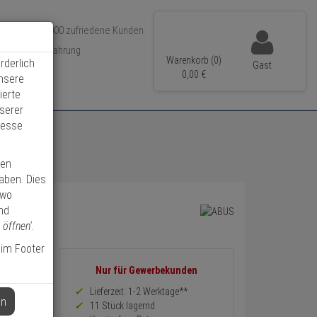
Über 350.000 zufriedene Kunden
r 15 Jahre Erfahrung
Warenkorb (0)
rderlich
Gast
ler Versand
0,
00
€
unsere
ierte
serer
resse
ren
haben. Dies
 wo
nd
 öffnen'
.
 im Footer
Informationen
Nur für Gewerbekunden
zurück
Preis,
Lieferzeit: 1-2 Werktage**
en
Verfügbakeit
11 Stück lagernd
und