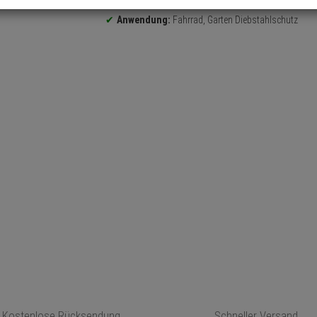
Farbe:
Schwarz
Anwendung:
Fahrrad, Garten Diebstahlschutz
Kostenlose Rücksendung
Schneller Versand