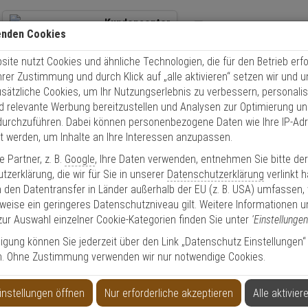
Kundencenter
enden Cookies
+49 (0)821 899 493-0
Übe
ite nutzt Cookies und ähnliche Technologien, die für den Betrieb erfo
Kontaktservice
nutzen
Schnel
Ihrer Zustimmung und durch Klick auf „alle aktivieren“ setzen wir und 
Mo. - Do.: 8:00 - 16:30 Fr. 8:00 - 14:00 Uhr
usätzliche Cookies, um Ihr Nutzungserlebnis zu verbessern, personalis
nd relevante Werbung bereitzustellen und Analysen zur Optimierung un
Fahrradschloss
ABUS Cobra Schlaufen-Stahlseil 8/200
durchzuführen. Dabei können personenbezogene Daten wie Ihre IP-Ad
et werden, um Inhalte an Ihre Interessen anzupassen.
 Partner, z. B.
Google
, Ihre Daten verwenden, entnehmen Sie bitte de
zerklärung, die wir für Sie in unserer
Datenschutzerklärung
verlinkt 
 den Datentransfer in Länder außerhalb der EU (z. B. USA) umfassen,
l 8/200
weise ein geringeres Datenschutzniveau gilt. Weitere Informationen u
zur Auswahl einzelner Cookie-Kategorien finden Sie unter
'Einstellungen
lligung können Sie jederzeit über den Link „Datenschutz Einstellungen“
Produktinformationen
Kabel, Zubehörartikel - Modell: Cobra
n. Ohne Zustimmung verwenden wir nur notwendige Cookies.
Gewicht:
294 g
Länge:
200 cm
instellungen öffnen
Nur erforderliche akzeptieren
Alle aktivier