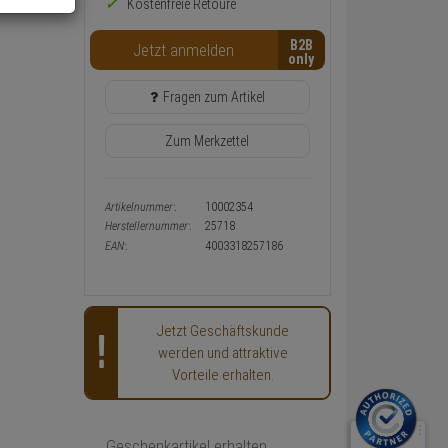
Kostenfreie Retoure
Warenkorb-
oder
B2B
Konfigurieren-
Jetzt anmelden
Button
Fragen zum Artikel
Zum Merkzettel
Artikelnummer:
10002354
Herstellernummer:
25718
EAN:
4003318257186
Jetzt Geschäftskunde
werden und attraktive
Vorteile erhalten.
Geschenkartikel erhalten