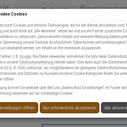
Kundencenter
enden Cookies
Übe
+49 (0)821 899 493-0
Schnel
Kontaktservice
nutzen
e nutzt Cookies und ähnliche Technologien, die für den Betrieb erforderlich sind. M
und durch Klick auf „alle aktivieren“ setzen wir und unsere Partner zusätzliche C
Mo. - Do.: 8:00 - 16:30 Fr. 8:00 - 14:00 Uhr
serlebnis zu verbessern, personalisierte Inhalte und relevante Werbung bereitzuste
r Optimierung unserer Services durchzuführen. Dabei können personenbezogene 
esse verarbeitet werden, um Inhalte an Ihre Interessen anzupassen.
olle
Schließzylinder
Schlüssel Nachmachen
Abus EC880 Nachschlüss
artner, z. B.
Google
, Ihre Daten verwenden, entnehmen Sie bitte deren Datenschut
Sie in unserer
Datenschutzerklärung
verlinkt haben. Dies kann auch den Datentransf
er EU (z. B. USA) umfassen, wo möglicherweise ein geringeres Datenschutzniveau 
ormationen und Optionen zur Auswahl einzelner Cookie-Kategorien finden Sie unte
en öffnen'
.
ch Sicherungskarte
ligung können Sie jederzeit über den Link „Datenschutz Einstellungen“ im Footer wid
mmung verwenden wir nur notwendige Cookies.
instellungen öffnen
Nur erforderliche akzeptieren
Alle aktivier