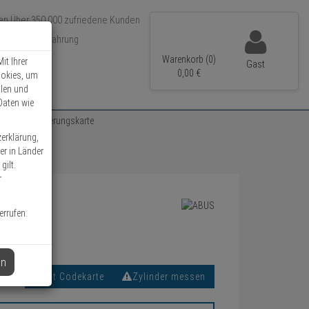
Über 350.000 zufriedene Kunden
r 15 Jahre Erfahrung
ler Versand
Warenkorb (0)
it Ihrer
Gast
0,
00
€
ookies, um
llen und
Daten wie
el nach Sicherungskarte
zerklärung,
er in Länder
gilt.
r
errufen.
en
Mit Codekarte
Zylinder messen