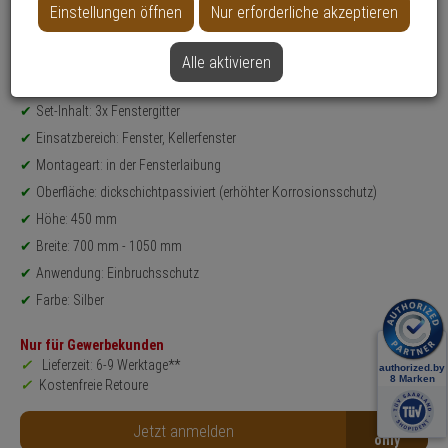
Einstellungen öffnen
Nur erforderliche akzeptieren
Datenblatt drucken
Alle aktivieren
Produktinformationen
FENSTERGITTER-SET - Modell: FGI
Set-Inhalt: 3x Fenstergitter
Einsatzbereich: Fenster, Kellerfenster
Montageart: in der Fensterlaibung
Oberfläche: dickschichtpassiviert (erhöhter Korrosionsschutz)
Höhe: 450 mm
Breite: 700 mm - 1050 mm
Anwendung: Einbruchsschutz
Farbe: Silber
Nur für Gewerbekunden
Lieferzeit: 6-9 Werktage**
Kostenfreie Retoure
B2B
Jetzt anmelden