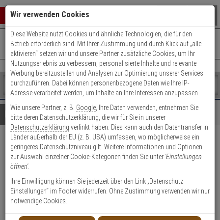
Warenkorb schließen
Suche öffnen
Warenko
Wir verwenden Cookies
Diese Website nutzt Cookies und ähnliche Technologien, die für den
+49 (0)821 899 493-0
Mo. - Do.: 8:00 - 16:30 | Fr.: 8:00 - 14:00 Uhr
0 ARTIKEL IM WARENKORB
Betrieb erforderlich sind. Mit Ihrer Zustimmung und durch Klick auf „alle
Kontaktservice nutzen
aktivieren“ setzen wir und unsere Partner zusätzliche Cookies, um Ihr
Ihr Warenkorb ist momentan leer.
Ergebnisse (
)
Nutzungserlebnis zu verbessern, personalisierte Inhalte und relevante
Fertig
Werbung bereitzustellen und Analysen zur Optimierung unserer Services
Shop
durchzuführen. Dabei können personenbezogene Daten wie Ihre IP-
durchsuchen
Adresse verarbeitet werden, um Inhalte an Ihre Interessen anzupassen.
Bitte
Es
Wie unsere Partner, z. B.
Google
, Ihre Daten verwenden, entnehmen Sie
geben
wurde
Details
Beratung
bitte deren Datenschutzerklärung, die wir für Sie in unserer
Sie
noch
Datenschutzerklärung
verlinkt haben. Dies kann auch den Datentransfer in
mindestens
Kategorien
Länder außerhalb der EU (z. B. USA) umfassen, wo möglicherweise ein
3
Suche
3er Set Abus FGI7450
geringeres Datenschutzniveau gilt. Weitere Informationen und Optionen
Zeichen
gestartet
zur Auswahl einzelner Cookie-Kategorien finden Sie unter
'Einstellungen
ein,
Fenstergitter 700-1050x450mm
öffnen'
.
um
die
Ihre Einwilligung können Sie jederzeit über den Link „Datenschutz
1
Suche
Einstellungen“ im Footer widerrufen. Ohne Zustimmung verwenden wir nur
zu
notwendige Cookies.
starten.
Produktmerkmale