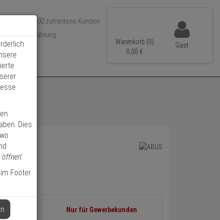
Über 350.000 zufriedene Kunden
r 15 Jahre Erfahrung
Warenkorb (0)
rderlich
Gast
ler Versand
0,
00
€
unsere
ierte
serer
resse
ren
haben. Dies
 wo
nd
 öffnen'
.
 im Footer
Informationen
en
Nur für Gewerbekunden
0
zurück