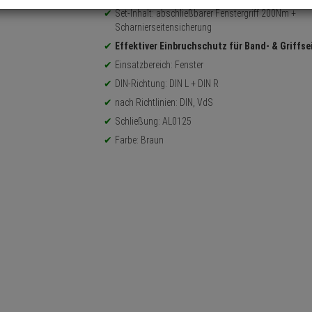
Set-Inhalt: abschließbarer Fenstergriff 200Nm +
Scharnierseitensicherung
Effektiver Einbruchschutz für Band- & Griffse
Einsatzbereich: Fenster
DIN-Richtung: DIN L + DIN R
nach Richtlinien: DIN, VdS
Schließung: AL0125
Farbe: Braun