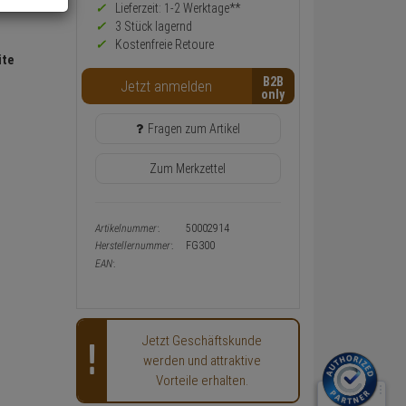
Preis,
Lieferzeit: 1-2 Werktage**
Verfügbakeit
3 Stück lagernd
und
Kostenfreie Retoure
Warenkorb-
ite
oder
B2B
Konfigurieren-
Jetzt anmelden
Button
Fragen zum Artikel
Zum Merkzettel
Artikelnummer:
50002914
Herstellernummer:
FG300
EAN:
Jetzt Geschäftskunde
werden und attraktive
Vorteile erhalten.