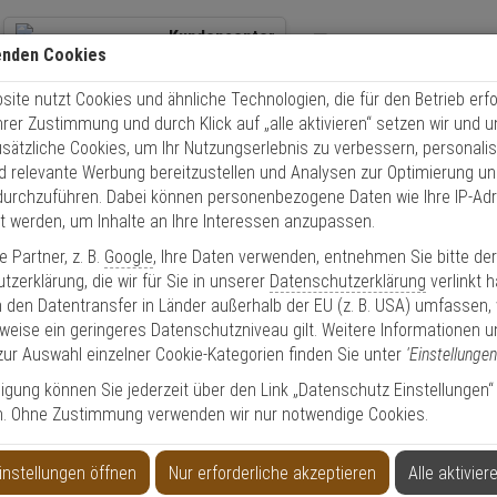
Kundencenter
enden Cookies
+49 (0)821 899 493-0
Übe
ite nutzt Cookies und ähnliche Technologien, die für den Betrieb erfo
Kontaktservice
nutzen
Schnel
Ihrer Zustimmung und durch Klick auf „alle aktivieren“ setzen wir und 
Mo. - Do.: 8:00 - 16:30 Fr. 8:00 - 14:00 Uhr
usätzliche Cookies, um Ihr Nutzungserlebnis zu verbessern, personalis
nd relevante Werbung bereitzustellen und Analysen zur Optimierung un
Einbruchschutz
Abus FG300 B + Abus FAS101 B Fenstersicherung Set
durchzuführen. Dabei können personenbezogene Daten wie Ihre IP-Ad
et werden, um Inhalte an Ihre Interessen anzupassen.
 Partner, z. B.
Google
, Ihre Daten verwenden, entnehmen Sie bitte de
zerklärung, die wir für Sie in unserer
Datenschutzerklärung
verlinkt 
 den Datentransfer in Länder außerhalb der EU (z. B. USA) umfassen,
Fenstersicherung Set
weise ein geringeres Datenschutzniveau gilt. Weitere Informationen u
zur Auswahl einzelner Cookie-Kategorien finden Sie unter
'Einstellungen
lligung können Sie jederzeit über den Link „Datenschutz Einstellungen“
n. Ohne Zustimmung verwenden wir nur notwendige Cookies.
Produktinformationen
Sicherheitslevel: 10
instellungen öffnen
Nur erforderliche akzeptieren
Alle aktivier
FENSTERSICHERUNG-SET - Modell: FAS 101, FG 30