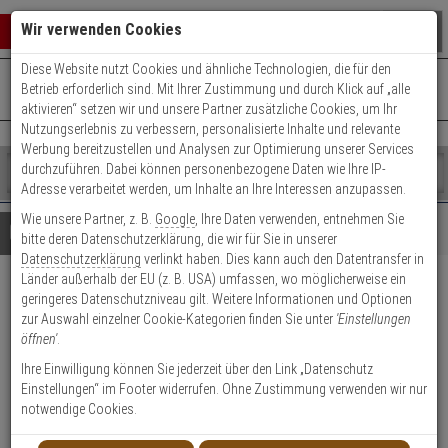
Warenkorb schließen
Suche öffnen
Warenko
Wir verwenden Cookies
Diese Website nutzt Cookies und ähnliche Technologien, die für den
+49 (0)821 899 493-0
Mo. - Do.: 8:00 - 16:30 | Fr.: 8:00 - 14:00 Uhr
0 ARTIKEL IM WARENKORB
Betrieb erforderlich sind. Mit Ihrer Zustimmung und durch Klick auf „alle
Kontaktservice nutzen
aktivieren“ setzen wir und unsere Partner zusätzliche Cookies, um Ihr
Ihr Warenkorb ist momentan leer.
Ergebnisse (
)
Nutzungserlebnis zu verbessern, personalisierte Inhalte und relevante
Fertig
Werbung bereitzustellen und Analysen zur Optimierung unserer Services
Shop
durchzuführen. Dabei können personenbezogene Daten wie Ihre IP-
durchsuchen
Adresse verarbeitet werden, um Inhalte an Ihre Interessen anzupassen.
Bitte
Es
Wie unsere Partner, z. B.
Google
, Ihre Daten verwenden, entnehmen Sie
geben
wurde
Details
Beratung
bitte deren Datenschutzerklärung, die wir für Sie in unserer
Sie
noch
Datenschutzerklärung
verlinkt haben. Dies kann auch den Datentransfer in
mindestens
Kategorien
Länder außerhalb der EU (z. B. USA) umfassen, wo möglicherweise ein
3
Suche
Abus FG300 W + Abus FAS97
geringeres Datenschutzniveau gilt. Weitere Informationen und Optionen
Zeichen
gestartet
zur Auswahl einzelner Cookie-Kategorien finden Sie unter
'Einstellungen
ein,
W Fenstersicherung Set
öffnen'
.
um
die
Ihre Einwilligung können Sie jederzeit über den Link „Datenschutz
Produktmerkmale
Suche
Einstellungen“ im Footer widerrufen. Ohne Zustimmung verwenden wir nur
zu
notwendige Cookies.
starten.