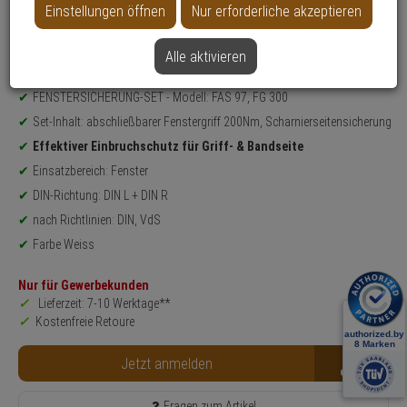
Einstellungen öffnen
Nur erforderliche akzeptieren
Datenblatt drucken
Alle aktivieren
Produktinformationen
Sicherheitslevel: 10
FENSTERSICHERUNG-SET - Modell: FAS 97, FG 300
Set-Inhalt: abschließbarer Fenstergriff 200Nm, Scharnierseitensicherung
Effektiver Einbruchschutz für Griff- & Bandseite
Einsatzbereich: Fenster
DIN-Richtung: DIN L + DIN R
nach Richtlinien: DIN, VdS
Farbe Weiss
Nur für Gewerbekunden
Lieferzeit: 7-10 Werktage**
Kostenfreie Retoure
B2B
Jetzt anmelden
Fragen zum Artikel