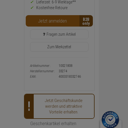
Preis,
Lieferzeit: 6-9 Werktage**
Verfügbakeit
Kostenfreie Retoure
und
Warenkorb-
B2B
Jetzt anmelden
oder
Konfigurieren-
Button
Fragen zum Artikel
Zum Merkzettel
Artikelnummer:
10021808
Herstellernummer:
33274
EAN:
4003318332746
Jetzt Geschäftskunde
werden und attraktive
Vorteile erhalten.
Geschenkartikel erhalten