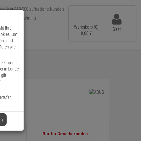
Über 350.000 zufriedene Kunden
r 15 Jahre Erfahrung
ler Versand
Warenkorb (0)
it Ihrer
Gast
0,
00
€
ookies, um
llen und
Daten wie
zerklärung,
er in Länder
gilt.
r
errufen.
en
ell: FO
Informationen
Nur für Gewerbekunden
zurück