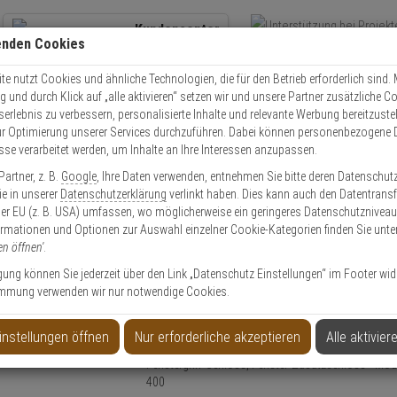
Kundencenter
enden Cookies
Übe
+49 (0)821 899 493-0
Schnel
Kontaktservice
nutzen
e nutzt Cookies und ähnliche Technologien, die für den Betrieb erforderlich sind. M
und durch Klick auf „alle aktivieren“ setzen wir und unsere Partner zusätzliche C
Mo. - Do.: 8:00 - 16:30 Fr. 8:00 - 14:00 Uhr
serlebnis zu verbessern, personalisierte Inhalte und relevante Werbung bereitzuste
r Optimierung unserer Services durchzuführen. Dabei können personenbezogene 
esse verarbeitet werden, um Inhalte an Ihre Interessen anzupassen.
Einbruchschutz
Abus FO400A B AL0089 Alarm Fensterschloss braun
artner, z. B.
Google
, Ihre Daten verwenden, entnehmen Sie bitte deren Datenschut
Sie in unserer
Datenschutzerklärung
verlinkt haben. Dies kann auch den Datentransf
er EU (z. B. USA) umfassen, wo möglicherweise ein geringeres Datenschutzniveau 
ormationen und Optionen zur Auswahl einzelner Cookie-Kategorien finden Sie unte
en öffnen'
.
ensterschloss braun
ligung können Sie jederzeit über den Link „Datenschutz Einstellungen“ im Footer wid
mmung verwenden wir nur notwendige Cookies.
instellungen öffnen
Nur erforderliche akzeptieren
Alle aktivier
Produktinformationen
Fenstergriff-Schloss, Fenster-Zusatzschloss - Mod
400