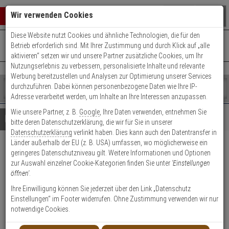
Warenkorb schließen
Suche öffnen
Warenko
Wir verwenden Cookies
Diese Website nutzt Cookies und ähnliche Technologien, die für den
+49 (0)821 899 493-0
Mo. - Do.: 8:00 - 16:30 | Fr.: 8:00 - 14:00 Uhr
0 ARTIKEL IM WARENKORB
Betrieb erforderlich sind. Mit Ihrer Zustimmung und durch Klick auf „alle
Kontaktservice nutzen
aktivieren“ setzen wir und unsere Partner zusätzliche Cookies, um Ihr
Ihr Warenkorb ist momentan leer.
Ergebnisse (
)
Nutzungserlebnis zu verbessern, personalisierte Inhalte und relevante
Fertig
Werbung bereitzustellen und Analysen zur Optimierung unserer Services
Shop
durchzuführen. Dabei können personenbezogene Daten wie Ihre IP-
durchsuchen
Adresse verarbeitet werden, um Inhalte an Ihre Interessen anzupassen.
Bitte
Es
Wie unsere Partner, z. B.
Google
, Ihre Daten verwenden, entnehmen Sie
geben
wurde
Details
Beratung
bitte deren Datenschutzerklärung, die wir für Sie in unserer
Sie
noch
Datenschutzerklärung
verlinkt haben. Dies kann auch den Datentransfer in
mindestens
Kategorien
Länder außerhalb der EU (z. B. USA) umfassen, wo möglicherweise ein
3
Suche
3er Set Abus FO400N B
geringeres Datenschutzniveau gilt. Weitere Informationen und Optionen
Zeichen
gestartet
zur Auswahl einzelner Cookie-Kategorien finden Sie unter
'Einstellungen
ein,
Fensterschloss braun
öffnen'
.
um
die
Ihre Einwilligung können Sie jederzeit über den Link „Datenschutz
1
Suche
Einstellungen“ im Footer widerrufen. Ohne Zustimmung verwenden wir nur
zu
notwendige Cookies.
starten.
Produktmerkmale